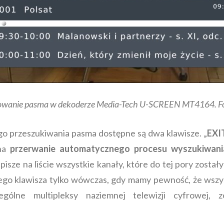
wanie pasma w dekoderze Media-Tech U-SCREEN MT4164. Fo
 przeszukiwania pasma dostępne są dwa klawisze. „
EXI
 na
przerwanie automatycznego procesu wyszukiwan
sze na liście wszystkie kanały, które do tej pory zostały
 tego klawisza tylko wówczas, gdy mamy pewność, że wszys
gólne multipleksy naziemnej telewizji cyfrowej, z