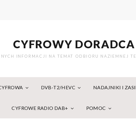
CYFROWY DORADCA
NYCH INFORMACJI NA TEMAT ODBIORU NAZIEMNEJ TE
 CYFROWA
DVB-T2/HEVC
NADAJNIKI I ZAS
CYFROWE RADIO DAB+
POMOC