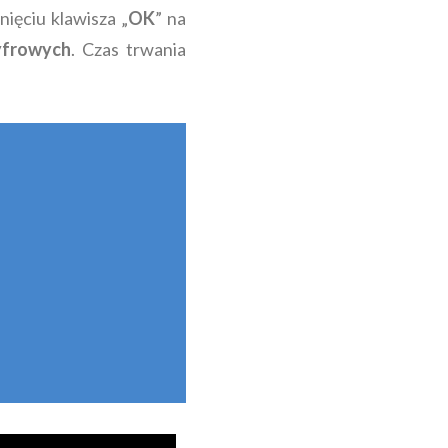
śnięciu klawisza „
OK
” na
yfrowych
. Czas trwania