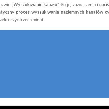
azwie „
Wyszukiwanie kanału
”. Po jej zaznaczeniu i naci
tyczny proces wyszukiwania naziemnych kanałów c
rzekroczyć trzech minut.