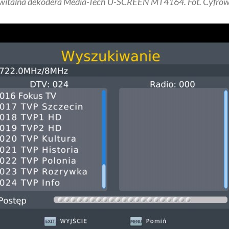
witalna dekodera Media-Tech U-SCREEN MT4164. Fot. Cyfrow