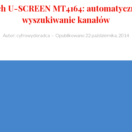
h U-SCREEN MT4164: automatyczn
wyszukiwanie kanałów
Autor:
cyfrowydoradca
–
Opublikowano
22 października, 2014