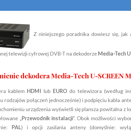
Z niniejszego poradnika dowiesz się, jak 
nej telewizji cyfrowej DVB-T na dekoderze
Media-Tech 
mienie dekodera Media-Tech U-SCREEN 
era kablem
HDMI
lub
EURO
do telewizora (według inst
u rodzajów połączeń jednocześnie) i podpięciu kabla an
homieniu urządzenia wyświetli się plansza powitalna z l
ułowane „
Przewodnik instalacji
”. Obok możliwości wybor
lnie:
PAL
) i opcji zasilania anteny (domyślnie: wył