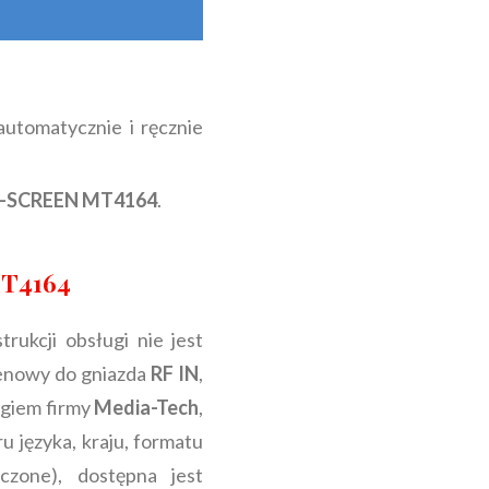
automatycznie i ręcznie
U-SCREEN MT4164
.
MT4164
rukcji obsługi nie jest
tenowy do gniazda
RF IN
,
ogiem firmy
Media-Tech
,
u języka, kraju, formatu
ączone), dostępna jest