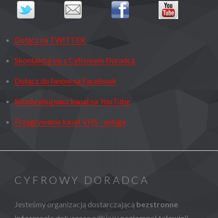
Dołącz na TWITTER
Skontaktuj się z Cyfrowym Doradcą
Dołącz do fanów na Facebook
Subskrybuj nasz kanał na YouTube
Przegrywanie kaset VHS - usługa
CYFROWY DORADCA
Jesteśmy organizacją dostarczającą
bezstronne
informacje
dotyczące odbioru
naziemnej telewizji