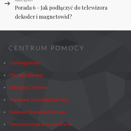
Next
NASTĘPNY
Porada 6 – Jak podłączyć do telewizora
Post
dekoder i magnetowid?
CENTRUM POMOCY
Uzyskaj pomoc
Pliki do pobrania
Telewizja Cyfrowa
Naziemna Telewizja Cyfrowa
Kablowa Telewizja Cyfrowa
Darmowe programy satelitarne