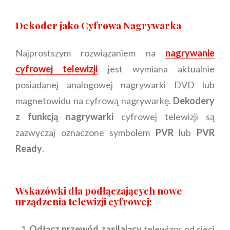
Dekoder jako Cyfrowa Nagrywarka
Najprostszym rozwiązaniem na
nagrywanie
cyfrowej telewizji
jest wymiana aktualnie
posiadanej analogowej nagrywarki DVD lub
magnetowidu na cyfrową nagrywarkę.
Dekodery
z funkcją nagrywarki
cyfrowej telewizji są
zazwyczaj oznaczone symbolem
PVR
lub
PVR
Ready
.
Wskazówki dla podłączających nowe
urządzenia telewizji cyfrowej:
Odłącz przewód zasilający
telewizor od sieci