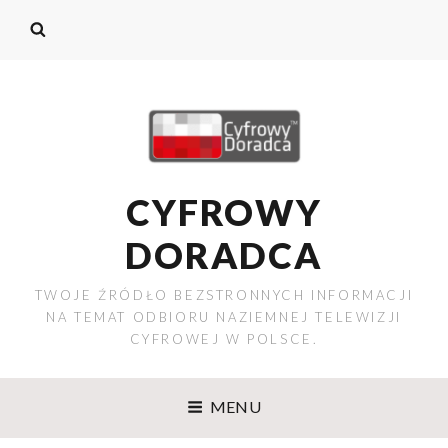
CYFROWY
DORADCA
TWOJE ŹRÓDŁO BEZSTRONNYCH INFORMACJI
NA TEMAT ODBIORU NAZIEMNEJ TELEWIZJI
CYFROWEJ W POLSCE.
MENU