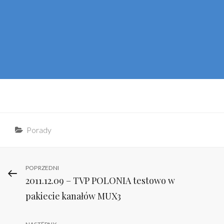
Categories
Porady
Nawigacja
Previous
POPRZEDNI
2011.12.09 – TVP POLONIA testowo w
Post
wpisu
pakiecie kanałów MUX3