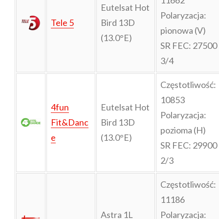
Eutelsat Hot
Polaryzacja:
Tele 5
Bird 13D
pionowa (V)
(13.0°E)
SR FEC: 27500
3/4
Częstotliwość:
10853
4fun
Eutelsat Hot
Polaryzacja:
Fit&Danc
Bird 13D
pozioma (H)
e
(13.0°E)
SR FEC: 29900
2/3
Częstotliwość:
11186
Astra 1L
Polaryzacja: