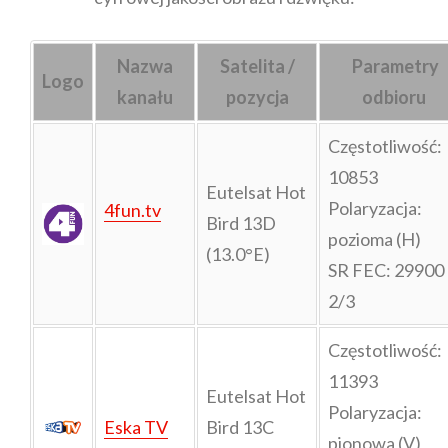
Nazwa
Satelita /
Parametry
Logo
kanału
pozycja
odbioru
Częstotliwość:
10853
Eutelsat Hot
Polaryzacja:
4fun.tv
Bird 13D
pozioma (H)
(13.0°E)
SR FEC: 29900
2/3
Częstotliwość:
11393
Eutelsat Hot
Polaryzacja:
Eska TV
Bird 13C
pionowa (V)