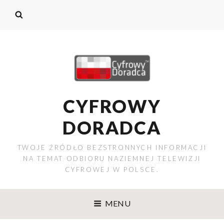
CYFROWY
DORADCA
TWOJE ŹRÓDŁO BEZSTRONNYCH INFORMACJI
NA TEMAT ODBIORU NAZIEMNEJ TELEWIZJI
CYFROWEJ W POLSCE.
MENU