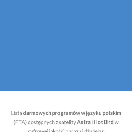
Lista
darmowych programów w języku polskim
(FTA) dostępnych z satelity
Astra
i
Hot Bird
w
cyfrowej jakości obrazu i dźwięku: