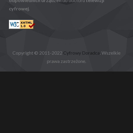
odpowiednich urządzeń
do odbioru
telewizji
cyfrowej
.
Copyright © 2011-2022
Cyfrowy Doradca
. Wszelkie
prawa zastrzeżone.