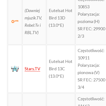
10853
(Dawniej
Eutelsat Hot
Polaryzacja:
mjuzik.TV,
Bird 13D
pozioma (H)
Rebel:Tv i
(13.0°E)
SR FEC: 29900
RBL.TV)
2/3
Częstotliwość:
10911
Eutelsat Hot
Polaryzacja:
Stars.TV
Bird 13C
pionowa (V)
(13.0°E)
SR FEC: 27500
3/4
Częstotliwość:
11662