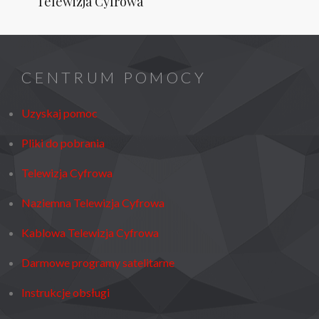
Telewizja Cyfrowa
Post
CENTRUM POMOCY
Uzyskaj pomoc
Pliki do pobrania
Telewizja Cyfrowa
Naziemna Telewizja Cyfrowa
Kablowa Telewizja Cyfrowa
Darmowe programy satelitarne
Instrukcje obsługi