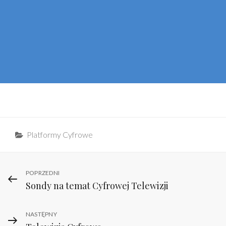
Categories
Platformy Cyfrowe
Nawigacja
Previous
POPRZEDNI
Sondy na temat Cyfrowej Telewizji
Post
wpisu
Next
NASTĘPNY