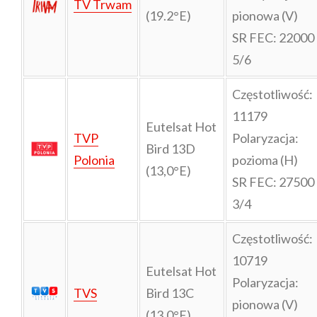
TV Trwam
(19.2°E)
pionowa (V)
SR FEC: 22000
5/6
Częstotliwość:
11179
Eutelsat Hot
TVP
Polaryzacja:
Bird 13D
Polonia
pozioma (H)
(13,0°E)
SR FEC: 27500
3/4
Częstotliwość:
10719
Eutelsat Hot
Polaryzacja:
TVS
Bird 13C
pionowa (V)
(13.0°E)