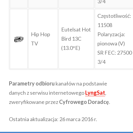
3/4
Częstotliwość:
11508
Eutelsat Hot
Hip Hop
Polaryzacja:
Bird 13C
TV
pionowa (V)
(13.0°E)
SR FEC: 27500
3/4
Parametry odbioru
kanałów na podstawie
danych z serwisu internetowego
LyngSat
,
zweryfikowane przez
Cyfrowego Doradcę
.
Ostatnia aktualizacja: 26 marca 2016 r.