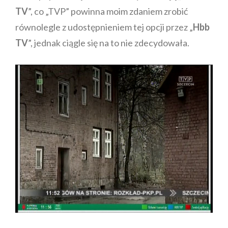
TV
”, co „TVP” powinna moim zdaniem zrobić
równolegle z udostępnieniem tej opcji przez „
Hbb
TV
”, jednak ciągle się na to nie zdecydowała.