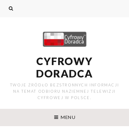
CYFROWY
DORADCA
TWOJE ŹRÓDŁO BEZSTRONNYCH INFORMACJI
NA TEMAT ODBIORU NAZIEMNEJ TELEWIZJI
CYFROWEJ W POLSCE.
MENU