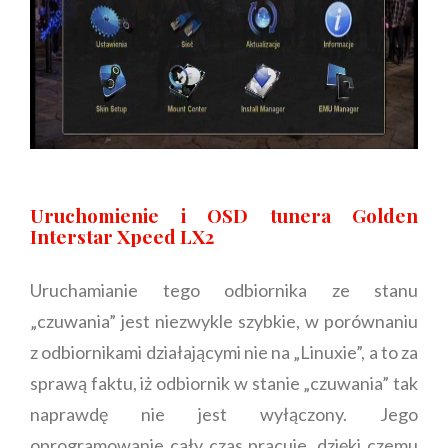
Uruchomienie i OSD tunera Golden
Interstar Xpeed LX2
Uruchamianie tego odbiornika ze stanu
„czuwania” jest niezwykle szybkie, w porównaniu
z odbiornikami działającymi nie na „Linuxie”, a to za
sprawą faktu, iż odbiornik w stanie „czuwania” tak
naprawdę nie jest wyłączony. Jego
oprogramowanie cały czas pracuje, dzięki czemu