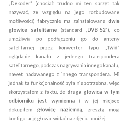
„Dekoder” (chociaż trudno mi ten sprzęt tak
nazywać, ze względu na jego rozbudowane
możliwości) fabrycznie ma zainstalowane
dwie
głowice satelitarne
(standard „
DVB-S2
”), co
umożliwia po podłączeniu go do anteny
satelitarnej przez konwerter typu „
twin
”
oglądanie kanału z jednego transpondera
satelitarnego, podczas nagrywania innego kanału,
nawet nadawanego z innego transpondera. Mi
jednak ta funkcjonalność była niepotrzebna, więc
skorzystałem z faktu, że
druga głowica w tym
odbiorniku jest wymienna
i w jej miejsce
dokupiłem
głowicę naziemną
, zresztą moją
konfigurację głowic widać na zdjęciu poniżej.