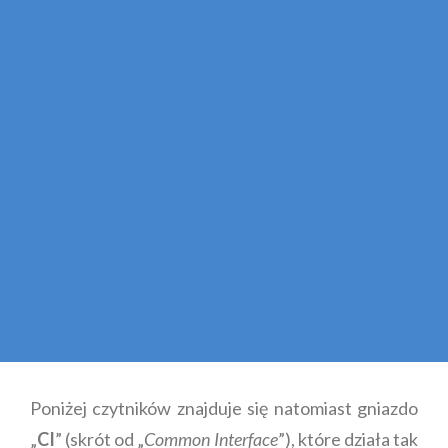
Poniżej czytników znajduje się natomiast gniazdo
„
CI
” (skrót od „
Common Interface
”), które działa tak