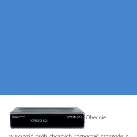
Obecnie
większość osób chcących rozpocząć przygodę z