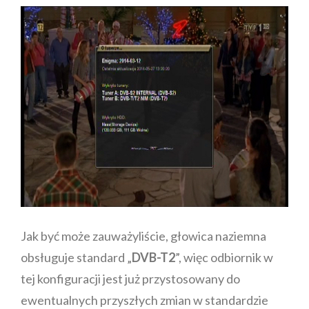
Jak być może zauważyliście, głowica naziemna
obsługuje standard „
DVB-T2
”, więc odbiornik w
tej konfiguracji jest już przystosowany do
ewentualnych przyszłych zmian w standardzie