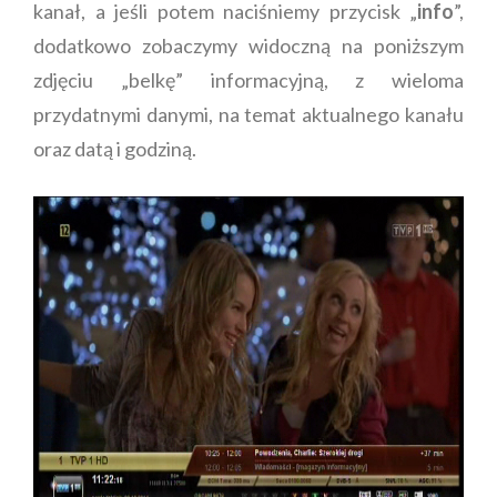
kanał, a jeśli potem naciśniemy przycisk „
info
”,
dodatkowo zobaczymy widoczną na poniższym
zdjęciu „belkę” informacyjną, z wieloma
przydatnymi danymi, na temat aktualnego kanału
oraz datą i godziną.