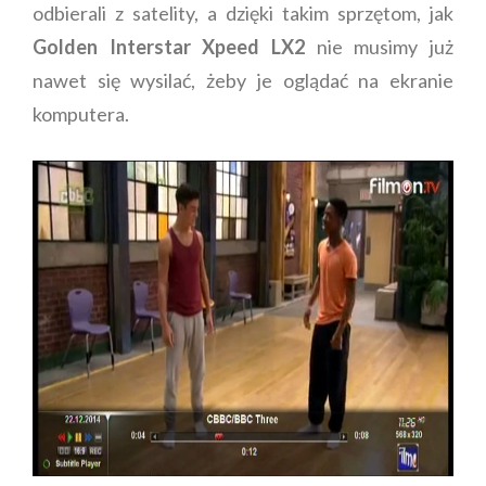
odbierali z satelity, a dzięki takim sprzętom, jak
Golden Interstar Xpeed LX2
nie musimy już
nawet się wysilać, żeby je oglądać na ekranie
komputera.