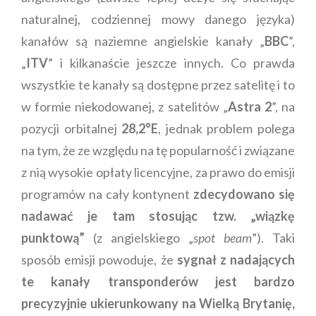
naturalnej, codziennej mowy danego języka)
kanałów są naziemne angielskie kanały „
BBC
”,
„
ITV
” i kilkanaście jeszcze innych. Co prawda
wszystkie te kanały są dostępne przez satelitę i to
w formie niekodowanej, z satelitów „
Astra 2
”, na
pozycji orbitalnej
28,2
°E
, jednak problem polega
na tym, że ze względu na tę popularność i związane
z nią wysokie opłaty licencyjne, za prawo do emisji
programów na cały kontynent
zdecydowano się
nadawać je tam stosując tzw. „wiązkę
punktową”
(z angielskiego „
spot beam
”). Taki
sposób emisji powoduje, że
sygnał z nadających
te kanały transponderów jest bardzo
precyzyjnie ukierunkowany na Wielką Brytanię,