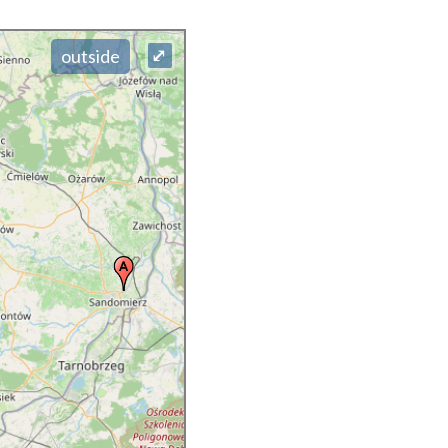
⤢
outside