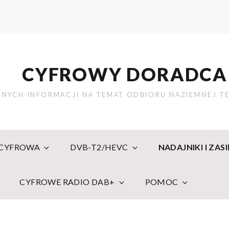
CYFROWY DORADCA
NYCH INFORMACJI NA TEMAT ODBIORU NAZIEMNEJ TE
 CYFROWA
DVB-T2/HEVC
NADAJNIKI I ZAS
CYFROWE RADIO DAB+
POMOC