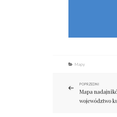
Categories
Mapy
Nawigacja
Previous
POPRZEDNI
Mapa nadajnik
Post
wpisu
województwo k