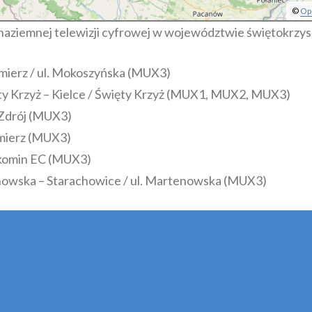
©
Op
naziemnej telewizji cyfrowej w województwie świętokrzys
ierz / ul. Mokoszyńska (MUX3)
y Krzyż – Kielce / Święty Krzyż (MUX1, MUX2, MUX3)
-Zdrój (MUX3)
mierz (MUX3)
/ komin EC (MUX3)
nowska – Starachowice / ul. Martenowska (MUX3)