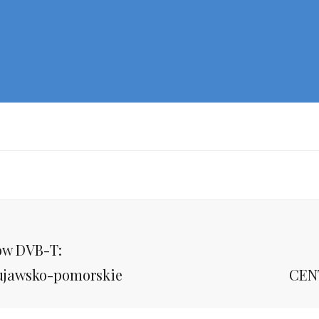
ów DVB-T:
Next
ujawsko-pomorskie
CEN
Post