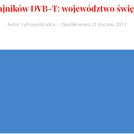
jników DVB-T: województwo świę
Autor:
cyfrowydoradca
–
Opublikowano
21 stycznia, 2011