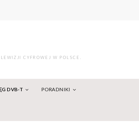
LEWIZJI CYFROWEJ W POLSCE.
IĘG DVB-T
PORADNIKI