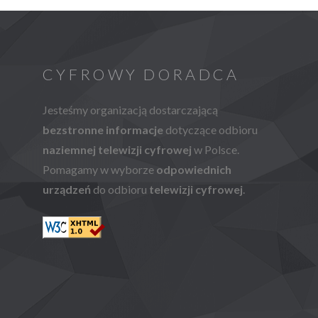
CYFROWY DORADCA
Jesteśmy organizacją dostarczającą
bezstronne informacje
dotyczące odbioru
naziemnej telewizji cyfrowej
w Polsce.
Pomagamy w wyborze
odpowiednich
urządzeń
do odbioru
telewizji cyfrowej
.