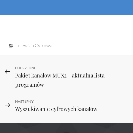
Categories
Telewizja Cyfrowa
Nawigacja
Previous
POPRZEDNI
Pakiet kanałów MUX2 – aktualna lista
Post
wpisu
programów
Next
NASTĘPNY
Wyszukiwanie cyfrowych kanałów
Post