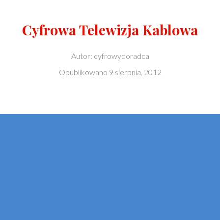
Cyfrowa Telewizja Kablowa
Autor:
cyfrowydoradca
Opublikowano
9 sierpnia, 2012