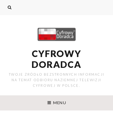
CYFROWY
DORADCA
TWOJE ŹRÓDŁO BEZSTRONNYCH INFORMACJI
NA TEMAT ODBIORU NAZIEMNEJ TELEWIZJI
CYFROWEJ W POLSCE.
MENU