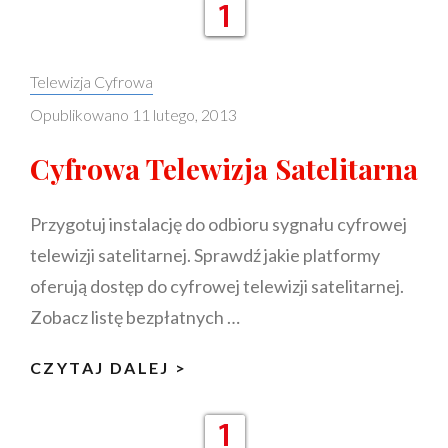
Categories:
Telewizja Cyfrowa
Opublikowano
11 lutego, 2013
Cyfrowa Telewizja Satelitarna
Przygotuj instalację do odbioru sygnału cyfrowej
telewizji satelitarnej. Sprawdź jakie platformy
oferują dostęp do cyfrowej telewizji satelitarnej.
Zobacz listę bezpłatnych …
CYFROWA
CZYTAJ DALEJ >
TELEWIZJA
SATELITARNA