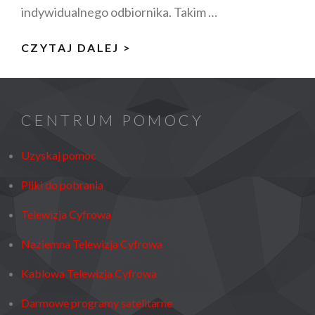
indywidualnego odbiornika. Takim …
TELEWIZJA
CZYTAJ DALEJ >
CYFROWA
CENTRUM POMOCY
Uzyskaj pomoc
Pliki do pobrania
Telewizja Cyfrowa
Naziemna Telewizja Cyfrowa
Kablowa Telewizja Cyfrowa
Darmowe programy satelitarne