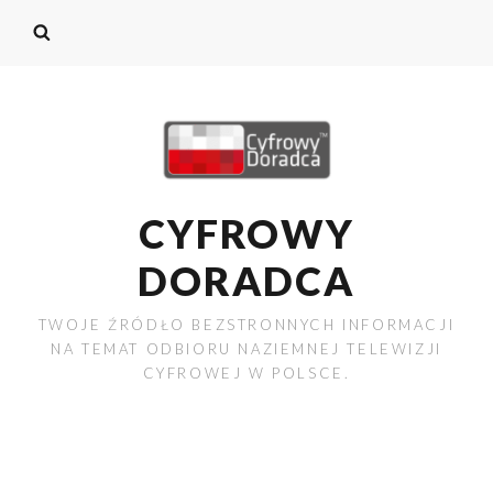
CYFROWY
DORADCA
TWOJE ŹRÓDŁO BEZSTRONNYCH INFORMACJI
NA TEMAT ODBIORU NAZIEMNEJ TELEWIZJI
CYFROWEJ W POLSCE.