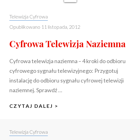
Categories:
Telewizja Cyfrowa
Opublikowano
11 listopada, 2012
Cyfrowa Telewizja Naziemna
Cyfrowa telewizja naziemna – 4 kroki do odbioru
cyfrowego sygnału telewizyjnego: Przygotuj
instalację do odbioru sygnału cyfrowej telewizji
naziemnej. Sprawdź …
CYFROWA
CZYTAJ DALEJ >
TELEWIZJA
NAZIEMNA
Categories:
Telewizja Cyfrowa