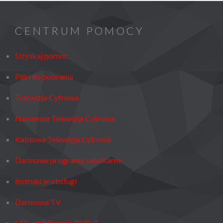
CENTRUM POMOCY
Uzyskaj pomoc
Pliki do pobrania
Telewizja Cyfrowa
Naziemna Telewizja Cyfrowa
Kablowa Telewizja Cyfrowa
Darmowe programy satelitarne
Instrukcje obsługi
Darmowa TV
LTE – zakłócenia DVB-T