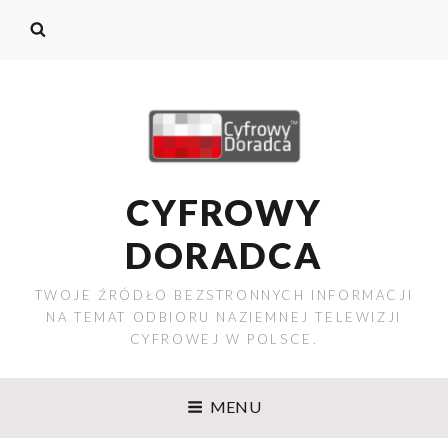
CYFROWY
DORADCA
TWOJE ŹRÓDŁO BEZSTRONNYCH INFORMACJI
NA TEMAT ODBIORU NAZIEMNEJ TELEWIZJI
CYFROWEJ W POLSCE.
MENU