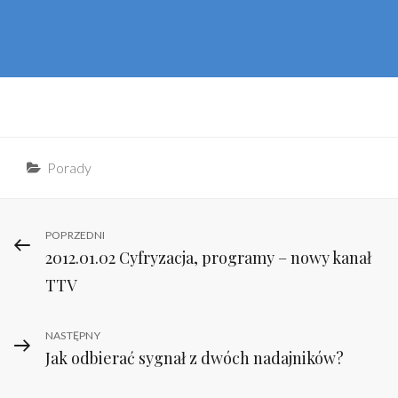
Categories
Porady
Nawigacja
Previous
POPRZEDNI
2012.01.02 Cyfryzacja, programy – nowy kanał
Post
wpisu
TTV
Next
NASTĘPNY
Jak odbierać sygnał z dwóch nadajników?
Post