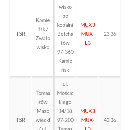
wisko
po
Kamie
kopalni
MUX3
ńsk /
TSR
Bełcha
MUX-
23 36
Zwało
tów
L3
wisko
97-360
Kamie
ńsk
ul.
Tomas
Mościc
zów
kiego
Mazo
14/18
MUX3
TSR
wiecki
97-200
MUX-
43 36
/ ul.
Tomas
L3