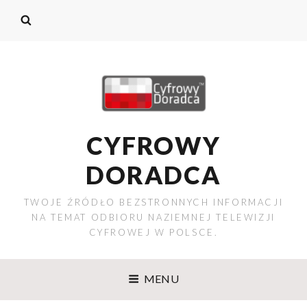
CYFROWY
DORADCA
TWOJE ŹRÓDŁO BEZSTRONNYCH INFORMACJI
NA TEMAT ODBIORU NAZIEMNEJ TELEWIZJI
CYFROWEJ W POLSCE.
MENU