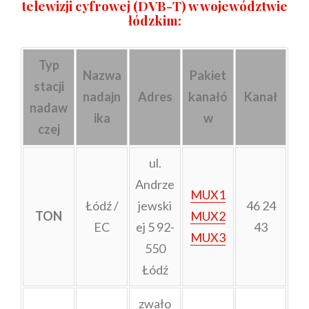
telewizji cyfrowej
(DVB-T) w województwie
łódzkim
:
Typ
Nazwa
Pakiet
stacji
nadajn
Adres
kanałó
Kanał
nadaw
ika
w
czej
ul.
Andrze
MUX1
Łódź /
jewski
46 24
TON
MUX2
EC
ej 5 92-
43
MUX3
550
Łódź
zwało