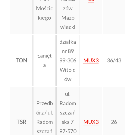
Mościc
zów
kiego
Mazo
wiecki
działka
nr 89
Łanięt
TON
99-306
MUX3
36/43
a
Witold
ów
ul.
Przedb
Radom
órz / ul.
szczań
TSR
Radom
ska 7
MUX3
26
szczań
97-570