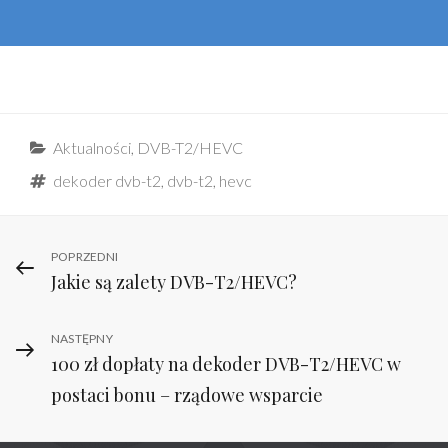
Categories
Aktualności
,
DVB-T2/HEVC
Tags
dekoder dvb-t2
,
dvb-t2
,
hevc
Nawigacja
Previous
POPRZEDNI
Jakie są zalety DVB-T2/HEVC?
Post
wpisu
Next
NASTĘPNY
100 zł dopłaty na dekoder DVB-T2/HEVC w
Post
postaci bonu – rządowe wsparcie