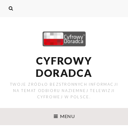
CYFROWY
DORADCA
TWOJE ŹRÓDŁO BEZSTRONNYCH INFORMACJI
NA TEMAT ODBIORU NAZIEMNEJ TELEWIZJI
CYFROWEJ W POLSCE.
MENU