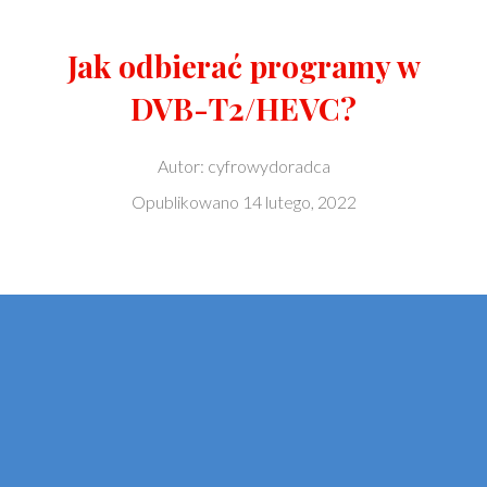
Jak odbierać programy w
DVB-T2/HEVC?
Autor:
cyfrowydoradca
Opublikowano
14 lutego, 2022