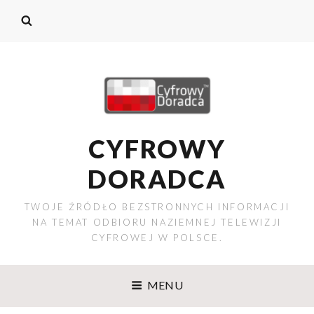
CYFROWY
DORADCA
TWOJE ŹRÓDŁO BEZSTRONNYCH INFORMACJI
NA TEMAT ODBIORU NAZIEMNEJ TELEWIZJI
CYFROWEJ W POLSCE.
MENU