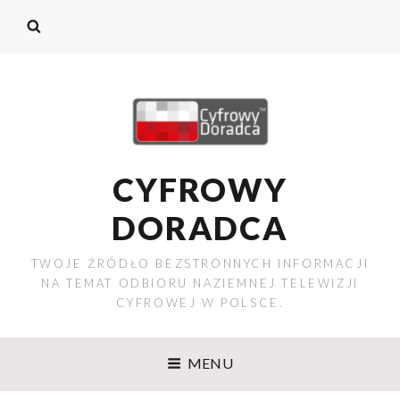
CYFROWY
DORADCA
TWOJE ŹRÓDŁO BEZSTRONNYCH INFORMACJI
NA TEMAT ODBIORU NAZIEMNEJ TELEWIZJI
CYFROWEJ W POLSCE.
MENU