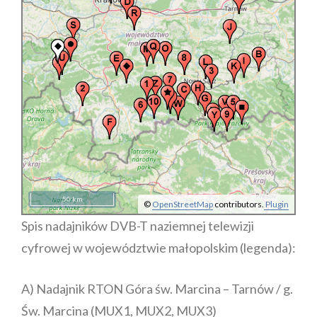
50 km
©
OpenStreetMap
contributors.
Plugin
Spis nadajników DVB-T naziemnej telewizji
cyfrowej w województwie małopolskim (legenda):
A) Nadajnik RTON Góra św. Marcina – Tarnów / g.
Św. Marcina (MUX1, MUX2, MUX3)