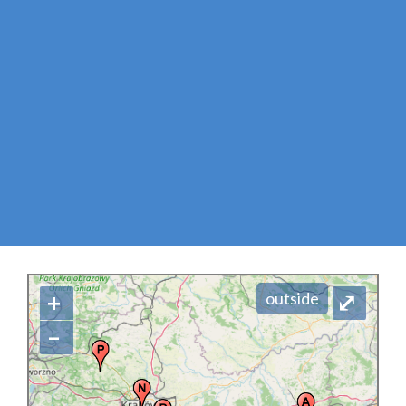
+
⤢
outside
–