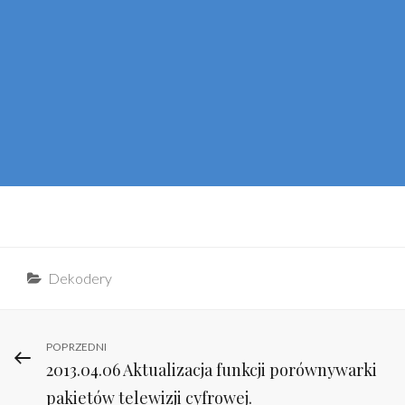
Categories
Dekodery
Nawigacja
Previous
POPRZEDNI
2013.04.06 Aktualizacja funkcji porównywarki
Post
wpisu
pakietów telewizji cyfrowej.