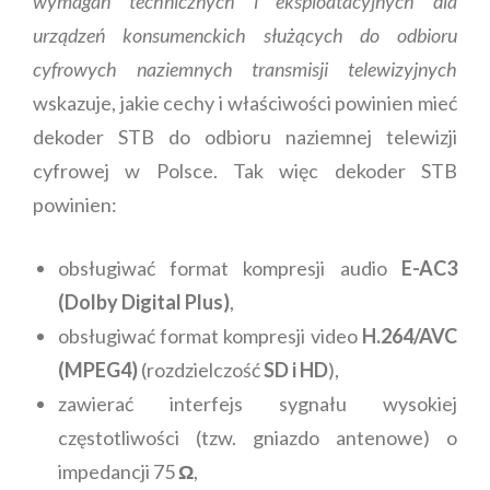
wymagań technicznych i eksploatacyjnych dla
urządzeń konsumenckich służących do odbioru
cyfrowych naziemnych transmisji telewizyjnych
wskazuje, jakie cechy i właściwości powinien mieć
dekoder STB do odbioru naziemnej telewizji
cyfrowej w Polsce. Tak więc dekoder STB
powinien:
obsługiwać format kompresji audio
E-AC3
(Dolby Digital Plus)
,
obsługiwać format kompresji video
H.264/AVC
(MPEG4)
(rozdzielczość
SD i HD
),
zawierać interfejs sygnału wysokiej
częstotliwości (tzw. gniazdo antenowe) o
impedancji 75
Ω
,