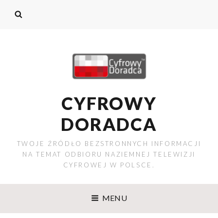
CYFROWY
DORADCA
TWOJE ŹRÓDŁO BEZSTRONNYCH INFORMACJI
NA TEMAT ODBIORU NAZIEMNEJ TELEWIZJI
CYFROWEJ W POLSCE.
MENU