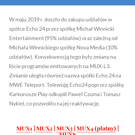
W maju 2019 r. doszło do zakupu udziałów w
spółce Echo 24 przez spółkę Michał Winnicki
Entertainment (95% udziałów) oraz zależną od
Michała Winnickiego spółkę Nova Media (10%
udziałów). Konsekwencją tego były zmiany na
liście programów emitowanych na MUX-L3.
Zmianie uległa również nazwa spółki Echo 24 na
MWE Teleport. Telewizję Echo24 poprzez spółkę
Karkonosze Play odkupili Paweł Czuma i Tomasz
Nykiel, co pozwoliło na jej reaktywację.
MUX1
|
MUX2
|
MUX3
|
MUX4 (płatny)
|
MUX8