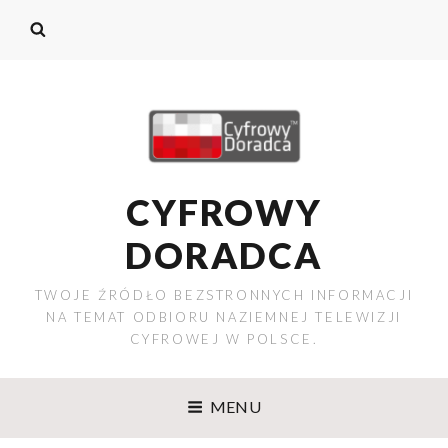
CYFROWY
DORADCA
TWOJE ŹRÓDŁO BEZSTRONNYCH INFORMACJI
NA TEMAT ODBIORU NAZIEMNEJ TELEWIZJI
CYFROWEJ W POLSCE.
MENU