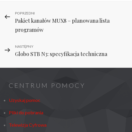
Nawigacja
Previous
POPRZEDNI
Pakiet kanałów MUX8 – planowana lista
Post
wpisu
programów
Next
NASTĘPNY
Globo STB N3: specyfikacja techniczna
Post
CENTRUM POMOCY
Uzyskaj pomoc
Pliki do pobrania
Telewizja Cyfrowa