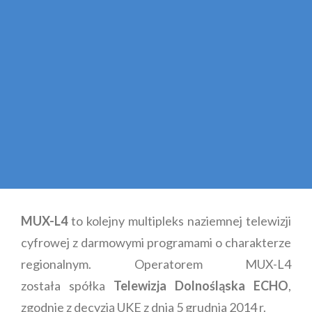
MUX-L4
to kolejny multipleks naziemnej telewizji
cyfrowej z darmowymi programami o charakterze
regionalnym. Operatorem MUX-L4
została spółka
Telewizja Dolnośląska ECHO
,
zgodnie z decyzją UKE z dnia 5 grudnia 2014 r.