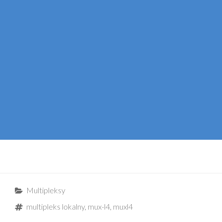
Categories
Multipleksy
Tags
multipleks lokalny
,
mux-l4
,
muxl4