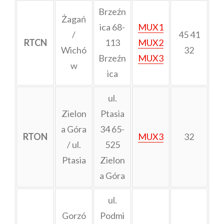
Brzeźn
Żagań
ica 68-
MUX1
/
45 41
RTCN
113
MUX2
Wichó
32
Brzeźn
MUX3
w
ica
ul.
Zielon
Ptasia
a Góra
34 65-
RTON
MUX3
32
/ ul.
525
Ptasia
Zielon
a Góra
ul.
Gorzó
Podmi