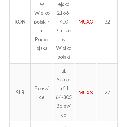
w
ejska
Wielko
21 66-
RON
polski /
400
MUX3
32
ul.
Gorzó
Podmi
w
ejska
Wielko
polski
ul.
Szkoln
Bolewi
a 64
SLR
MUX3
27
ce
64-305
Bolewi
ce