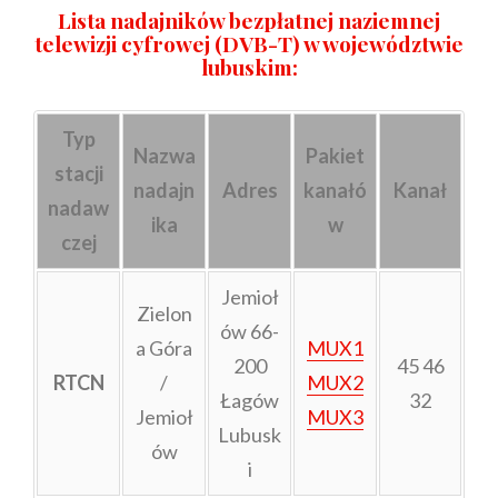
Lista
nadajników bezpłatnej naziemnej
telewizji cyfrowej
(DVB-T) w województwie
lubuskim
:
Typ
Nazwa
Pakiet
stacji
nadajn
Adres
kanałó
Kanał
nadaw
ika
w
czej
Jemioł
Zielon
ów 66-
a Góra
MUX1
200
45 46
RTCN
/
MUX2
Łagów
32
Jemioł
MUX3
Lubusk
ów
i