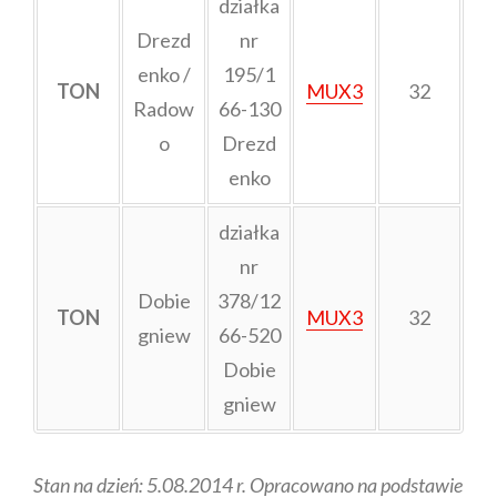
działka
Drezd
nr
enko /
195/1
TON
MUX3
32
Radow
66-130
o
Drezd
enko
działka
nr
Dobie
378/12
TON
MUX3
32
gniew
66-520
Dobie
gniew
Stan na dzień: 5.08.2014 r.
Opracowano na podstawie