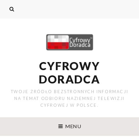
CYFROWY
DORADCA
TWOJE ŹRÓDŁO BEZSTRONNYCH INFORMACJI
NA TEMAT ODBIORU NAZIEMNEJ TELEWIZJI
CYFROWEJ W POLSCE.
MENU