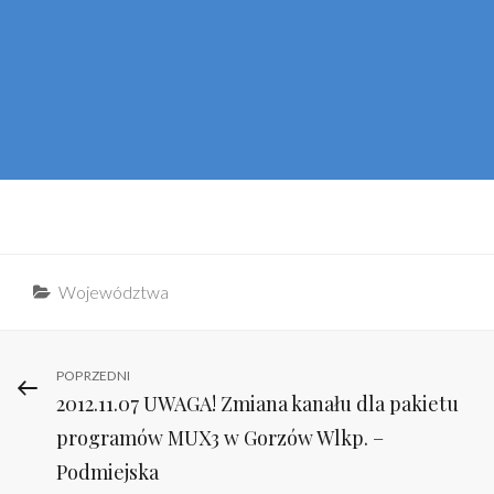
Categories
Województwa
Nawigacja
Previous
POPRZEDNI
2012.11.07 UWAGA! Zmiana kanału dla pakietu
Post
wpisu
programów MUX3 w Gorzów Wlkp. –
Podmiejska