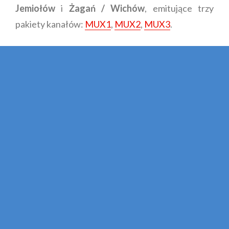
Jemiołów
i
Żagań / Wichów
, emitujące trzy
pakiety kanałów:
MUX1
,
MUX2
,
MUX3
.