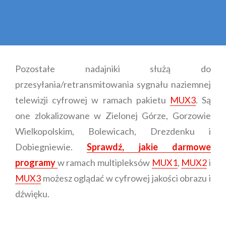
Pozostałe nadajniki służą do
przesyłania/retransmitowania sygnału naziemnej
telewizji cyfrowej w ramach pakietu
MUX3
. Są
one zlokalizowane w Zielonej Górze, Gorzowie
Wielkopolskim, Bolewicach, Drezdenku i
Dobiegniewie.
Sprawdź, jakie darmowe
programy
w ramach multipleksów
MUX1
,
MUX2
i
MUX3
możesz oglądać w cyfrowej jakości obrazu i
dźwięku.