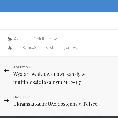
Categories
Aktualności
,
Multipleksy
Tags
mux-8
,
mux8
,
mux8 lista programów
Nawigacja
Previous
POPRZEDNI
Wystartowały dwa nowe kanały w
Post
wpisu
multipleksie lokalnym MUX-L7
Next
NASTĘPNY
Ukraiński kanał UA:1 dostępny w Polsce
Post