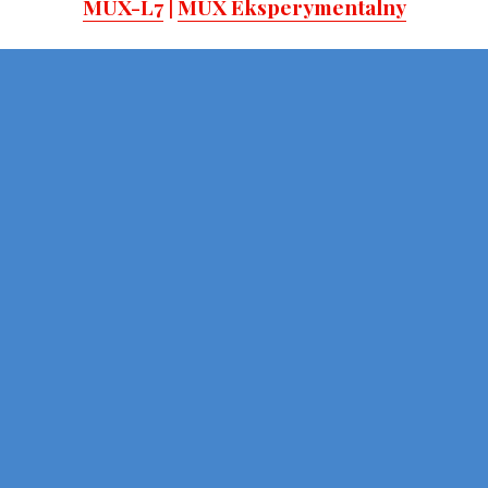
MUX-L7
|
MUX Eksperymentalny