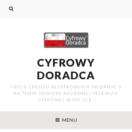
CYFROWY
DORADCA
TWOJE ŹRÓDŁO BEZSTRONNYCH INFORMACJI
NA TEMAT ODBIORU NAZIEMNEJ TELEWIZJI
CYFROWEJ W POLSCE.
MENU