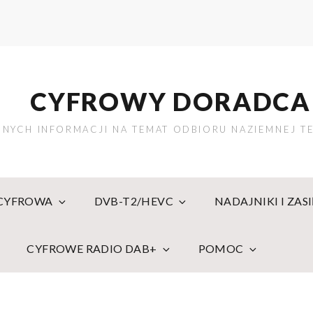
CYFROWY DORADCA
NYCH INFORMACJI NA TEMAT ODBIORU NAZIEMNEJ TE
 CYFROWA
DVB-T2/HEVC
NADAJNIKI I ZAS
CYFROWE RADIO DAB+
POMOC