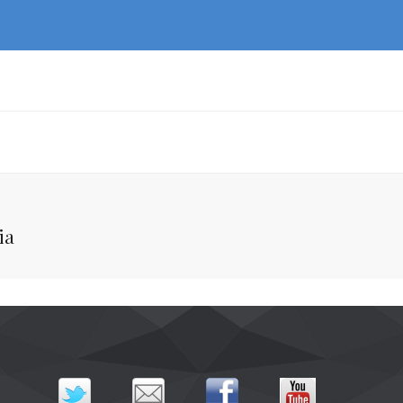
Next
ia
Post