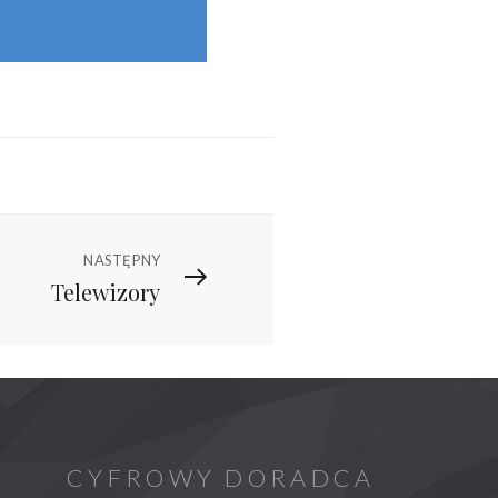
NASTĘPNY
Telewizory
CYFROWY DORADCA