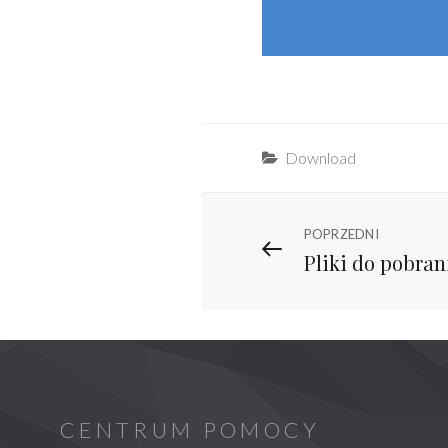
Categories
Download
Nawigacja
Previous
POPRZEDNI
Pliki do pobran
Post
wpisu
CENTRUM POMOCY