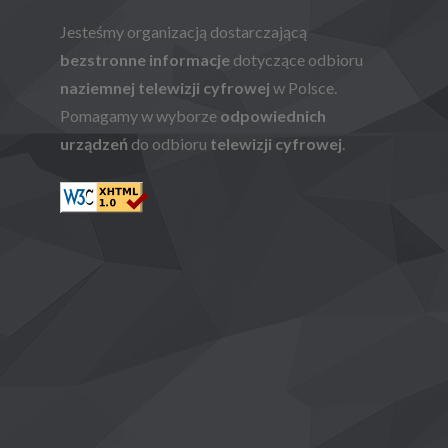
Jesteśmy organizacją dostarczającą
bezstronne informacje
dotyczące odbioru
naziemnej telewizji cyfrowej
w Polsce.
Pomagamy w wyborze
odpowiednich
urządzeń
do odbioru
telewizji cyfrowej
.