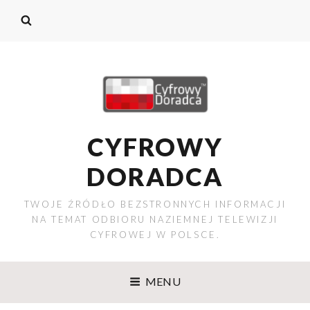
CYFROWY
DORADCA
TWOJE ŹRÓDŁO BEZSTRONNYCH INFORMACJI
NA TEMAT ODBIORU NAZIEMNEJ TELEWIZJI
CYFROWEJ W POLSCE.
MENU