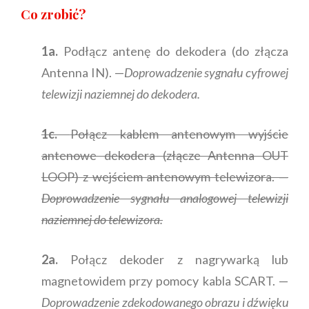
Co zrobić?
1a.
Podłącz antenę do dekodera (do złącza
Antenna IN). —
Doprowadzenie sygnału cyfrowej
telewizji naziemnej do dekodera.
1c.
Połącz kablem antenowym wyjście
antenowe dekodera (złącze Antenna OUT
LOOP) z wejściem antenowym telewizora. —
Doprowadzenie sygnału analogowej telewizji
naziemnej do telewizora.
2a.
Połącz dekoder z nagrywarką lub
magnetowidem przy pomocy kabla SCART. —
Doprowadzenie zdekodowanego obrazu i dźwięku