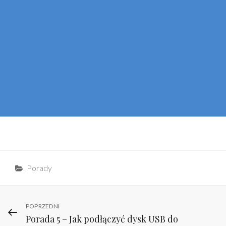
Categories
Porady
Nawigacja
Previous
POPRZEDNI
Porada 5 – Jak podłączyć dysk USB do
Post