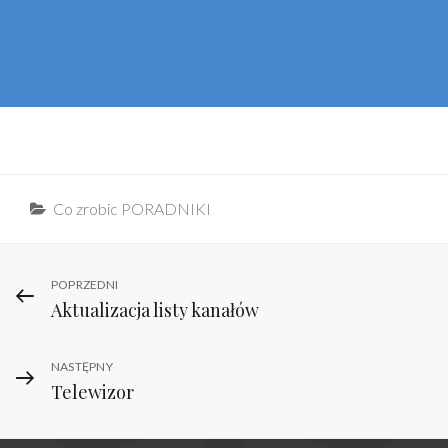
Categories
Co zrobic PORADNIKI
Nawigacja
Previous
POPRZEDNI
Aktualizacja listy kanałów
Post
wpisu
Next
NASTĘPNY
Telewizor
Post