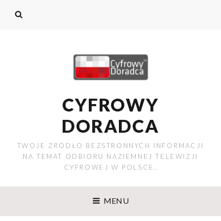
CYFROWY
DORADCA
TWOJE ŹRÓDŁO BEZSTRONNYCH INFORMACJI
NA TEMAT ODBIORU NAZIEMNEJ TELEWIZJI
CYFROWEJ W POLSCE.
MENU