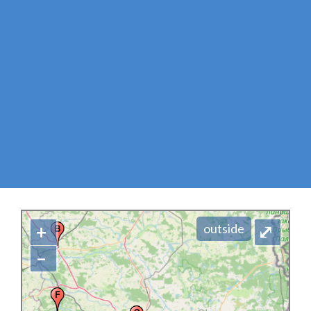
+
⤢
outside
–