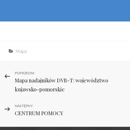
Categories
Mapy
Nawigacja
Previous
POPRZEDNI
Mapa nadajników DVB-T: województwo
Post
wpisu
kujawsko-pomorskie
Next
NASTĘPNY
CENTRUM POMOCY
Post