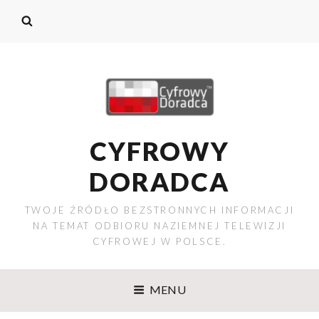
CYFROWY
DORADCA
TWOJE ŹRÓDŁO BEZSTRONNYCH INFORMACJI
NA TEMAT ODBIORU NAZIEMNEJ TELEWIZJI
CYFROWEJ W POLSCE.
MENU