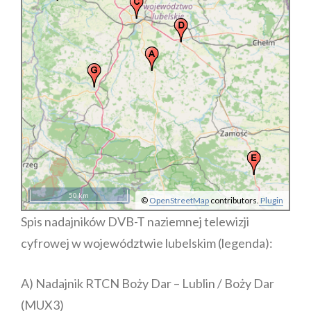
50 km
©
OpenStreetMap
contributors.
Plugin
Spis nadajników DVB-T naziemnej telewizji
cyfrowej w województwie lubelskim (legenda):
A) Nadajnik RTCN Boży Dar – Lublin / Boży Dar
(MUX3)