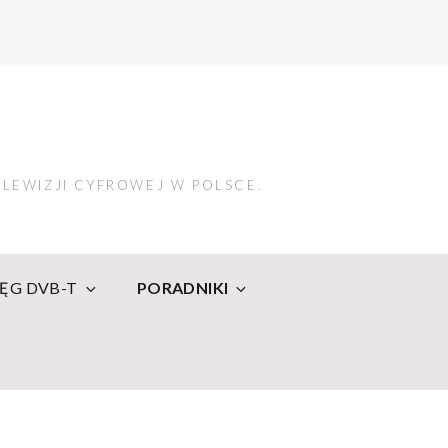
LEWIZJI CYFROWEJ W POLSCE.
IĘG DVB-T
PORADNIKI