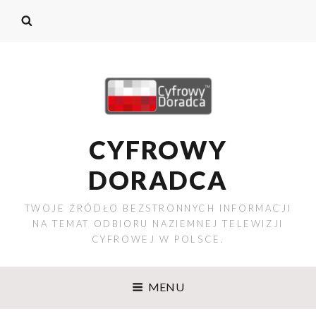
CYFROWY
DORADCA
TWOJE ŹRÓDŁO BEZSTRONNYCH INFORMACJI
NA TEMAT ODBIORU NAZIEMNEJ TELEWIZJI
CYFROWEJ W POLSCE.
MENU