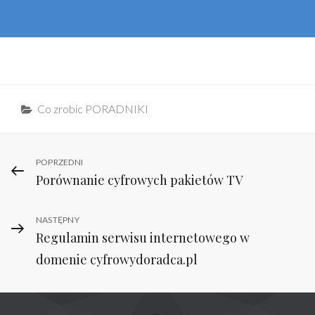
Categories
Co zrobic PORADNIKI
Nawigacja
Previous
POPRZEDNI
Porównanie cyfrowych pakietów TV
Post
wpisu
Next
NASTĘPNY
Regulamin serwisu internetowego w
Post
domenie cyfrowydoradca.pl