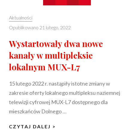
Categories:
Aktualności
Opublikowano
21 lutego, 2022
Wystartowały dwa nowe
kanały w multipleksie
lokalnym MUX-L7
15 lutego 2022 r. nastąpiły istotne zmiany w
zakresie oferty lokalnego multipleksu naziemnej
telewizji cyfrowej MUX-L7 dostępnego dla
mieszkańców Dolnego …
WYSTARTOWAŁY
CZYTAJ DALEJ >