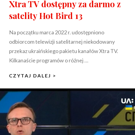
Xtra TV dostępny za darmo z
satelity Hot Bird 13
Na początku marca 2022 r. udostępniono
odbiorcom telewizji satelitarnej niekodowany
przekaz ukraińskiego pakietu kanałów Xtra TV.
Kilkanaście programów o różnej …
UKRAIŃSKI
CZYTAJ DALEJ >
PAKIET
KANAŁÓW
XTRA
TV
DOSTĘPNY
ZA
DARMO