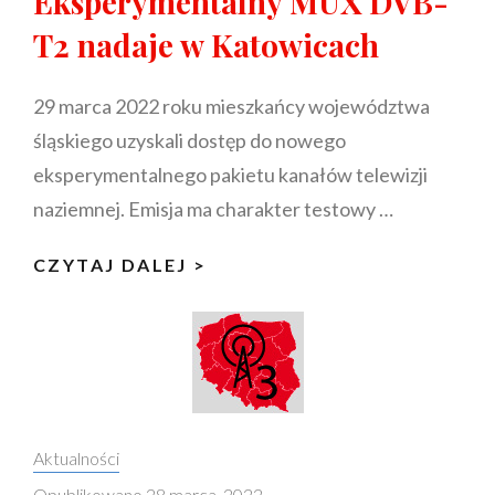
Eksperymentalny MUX DVB-
POCZCIE?
T2 nadaje w Katowicach
29 marca 2022 roku mieszkańcy województwa
śląskiego uzyskali dostęp do nowego
eksperymentalnego pakietu kanałów telewizji
naziemnej. Emisja ma charakter testowy …
EKSPERYMENTALNY
CZYTAJ DALEJ >
MUX
DVB-
T2
NADAJE
W
KATOWICACH
Categories:
Aktualności
Opublikowano
28 marca, 2022