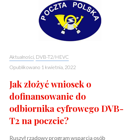
Categories:
Aktualności
,
DVB-T2/HEVC
Opublikowano
1 kwietnia, 2022
Jak złożyć wniosek o
dofinansowanie do
odbiornika cyfrowego DVB-
T2 na poczcie?
Ruszył rządowy program wsparcia osób