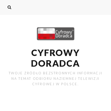
CYFROWY
DORADCA
TWOJE ŹRÓDŁO BEZSTRONNYCH INFORMACJI
NA TEMAT ODBIORU NAZIEMNEJ TELEWIZJI
CYFROWEJ W POLSCE.