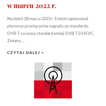
w marcu 2022 r.
2
PRZEŁĄCZEŃ
Na dzień 28 marca 2022 r. Emitel zaplanował
NA
DVB-
pierwsze przełączenia sygnału ze standardu
T2
DVB-T na nowy standard emisji DVB-T2/HEVC.
W
Zmiany …
KWIETNIU
2022
JELENIA
CZYTAJ DALEJ >
R.
GÓRA,
KŁODZKO,
WAŁBRZYCH,
WROCŁAW,
ŻAGAŃ,
ZIELONA
GÓRA
–