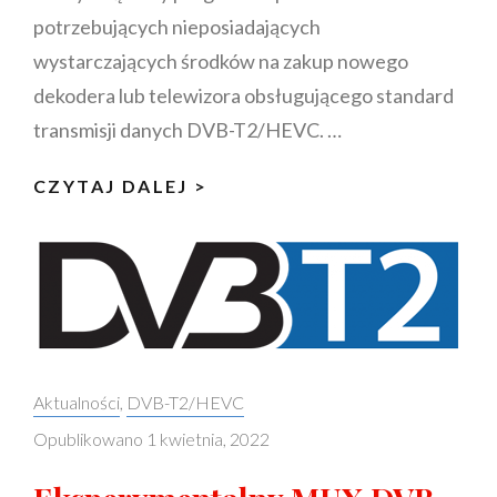
potrzebujących nieposiadających
wystarczających środków na zakup nowego
dekodera lub telewizora obsługującego standard
transmisji danych DVB-T2/HEVC. …
JAK
CZYTAJ DALEJ >
ZŁOŻYĆ
WNIOSEK
O
DOFINANSOWANIE
DO
ODBIORNIKA
Categories:
Aktualności
,
DVB-T2/HEVC
CYFROWEGO
DVB-
Opublikowano
1 kwietnia, 2022
T2
NA