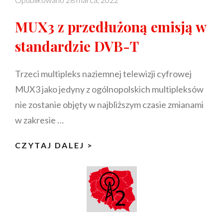
MUX3 z przedłużoną emisją w
standardzie DVB-T
Trzeci multipleks naziemnej telewizji cyfrowej
MUX3 jako jedyny z ogólnopolskich multipleksów
nie zostanie objęty w najbliższym czasie zmianami
w zakresie …
MUX3
CZYTAJ DALEJ >
Z
PRZEDŁUŻONĄ
EMISJĄ
W
STANDARDZIE