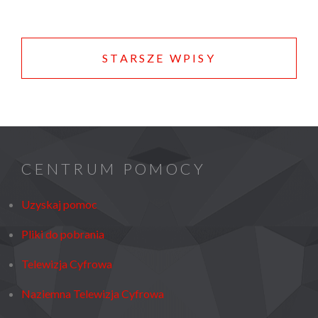
DWA
NOWE
Nawigacja
KANAŁY
po
STARSZE WPISY
W
wpisach
MULTIPLEKSIE
LOKALNYM
MUX-
L7
CENTRUM POMOCY
Uzyskaj pomoc
Pliki do pobrania
Telewizja Cyfrowa
Naziemna Telewizja Cyfrowa