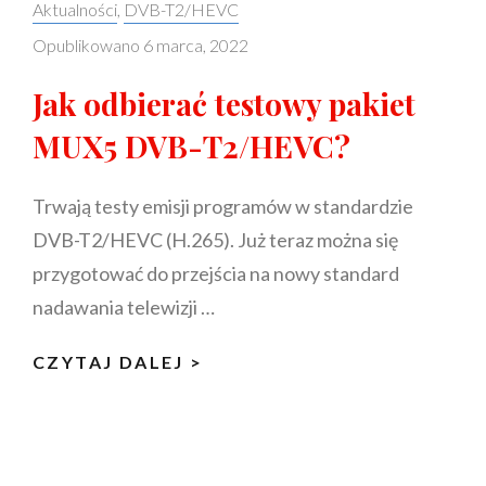
Categories:
Aktualności
,
DVB-T2/HEVC
ETAP
Opublikowano
6 marca, 2022
1
PRZEŁĄCZEŃ
Jak odbierać testowy pakiet
NA
MUX5 DVB-T2/HEVC?
DVB-
T2
Trwają testy emisji programów w standardzie
JESZCZE
DVB-T2/HEVC (H.265). Już teraz można się
W
MARCU
przygotować do przejścia na nowy standard
2022
nadawania telewizji …
R.
JAK
CZYTAJ DALEJ >
ODBIERAĆ
TESTOWY
PAKIET
MUX5