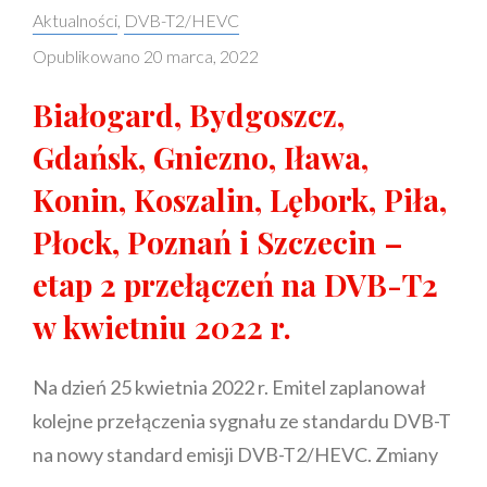
DVB-
Categories:
Aktualności
,
DVB-T2/HEVC
T
Opublikowano
20 marca, 2022
Białogard, Bydgoszcz,
Gdańsk, Gniezno, Iława,
Konin, Koszalin, Lębork, Piła,
Płock, Poznań i Szczecin –
etap 2 przełączeń na DVB-T2
w kwietniu 2022 r.
Na dzień 25 kwietnia 2022 r. Emitel zaplanował
kolejne przełączenia sygnału ze standardu DVB-T
na nowy standard emisji DVB-T2/HEVC. Zmiany