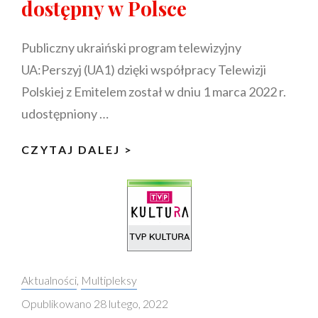
dostępny w Polsce
Publiczny ukraiński program telewizyjny
UA:Perszyj (UA1) dzięki współpracy Telewizji
Polskiej z Emitelem został w dniu 1 marca 2022 r.
udostępniony …
UKRAIŃSKI
CZYTAJ DALEJ >
KANAŁ
UA:1
DOSTĘPNY
W
POLSCE
Categories:
Aktualności
,
Multipleksy
Opublikowano
28 lutego, 2022