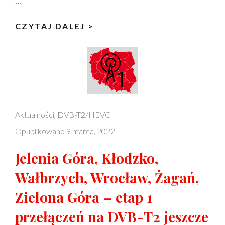
…
BIAŁOGARD,
CZYTAJ DALEJ >
BYDGOSZCZ,
GDAŃSK,
GNIEZNO,
IŁAWA,
KONIN,
KOSZALIN,
Categories:
Aktualności
,
DVB-T2/HEVC
LĘBORK,
Opublikowano
9 marca, 2022
PIŁA,
PŁOCK,
Jelenia Góra, Kłodzko,
POZNAŃ
Wałbrzych, Wrocław, Żagań,
I
Zielona Góra – etap 1
SZCZECIN
–
przełączeń na DVB-T2 jeszcze
ETAP