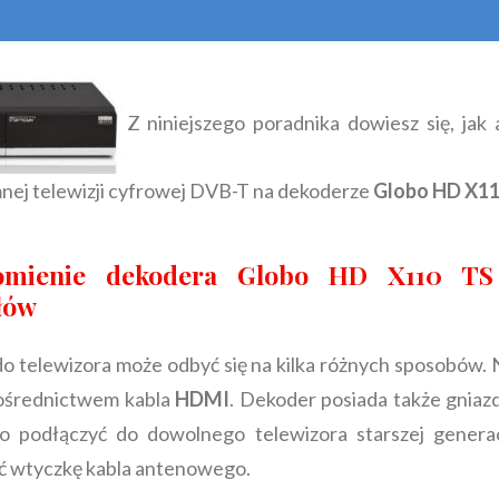
Z niniejszego poradnika dowiesz się, jak 
nej telewizji cyfrowej DVB-T na dekoderze
Globo HD X11
omienie dekodera Globo HD X110 TS
łów
 telewizora może odbyć się na kilka różnych sposobów. N
ośrednictwem kabla
HDMI
. Dekoder posiada także gnia
o podłączyć do dowolnego telewizora starszej generac
ąć wtyczkę kabla antenowego.