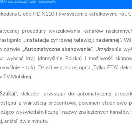
odera Globo HD X110 TS w systemie kafelkowym. Fot. 
atycznej procedury wyszukiwania kanałów naziemnych
 następnie „
Instalacja cyfrowej telewizji naziemnej
”. Wś
o nazwie „
Automatyczne skanowanie
”. Urządzenie wy
 wybrać kraj (domyślnie Polska) i możliwość skanowa
yślnie – tak). Dzięki włączonej opcji „Tylko FTA” dekode
 TV Mobilnej.
Szukaj
”, dekoder przystąpi do automatycznej proce
 postępu z wartością procentową powinien stopniowo 
ieżąco wyświetlało liczbę i nazwy znalezionych kanałów 
, aniżeli dwie minuty.