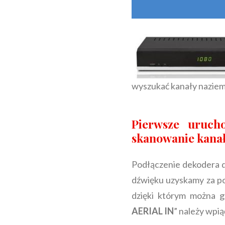
wyszukać kanały naziem
Pierwsze uruch
skanowanie kana
Podłączenie dekodera do
dźwięku uzyskamy za p
dzięki którym można g
AERIAL IN
” należy wpi