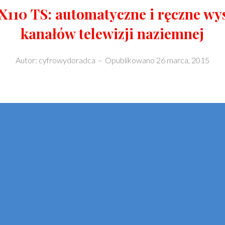
X110 TS: automatyczne i ręczne wy
kanałów telewizji naziemnej
Autor:
cyfrowydoradca
–
Opublikowano
26 marca, 2015