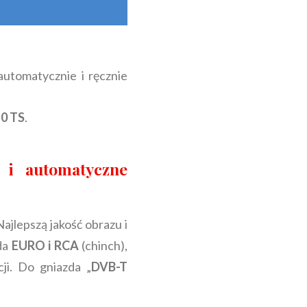
automatycznie i ręcznie
0 TS
.
 i automatyczne
ajlepszą jakość obrazu i
zda
EURO i RCA
(chinch),
ji. Do gniazda „
DVB-T