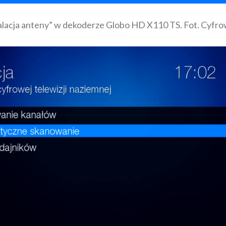
lacja anteny” w dekoderze Globo HD X110 TS. Fot. Cyfr