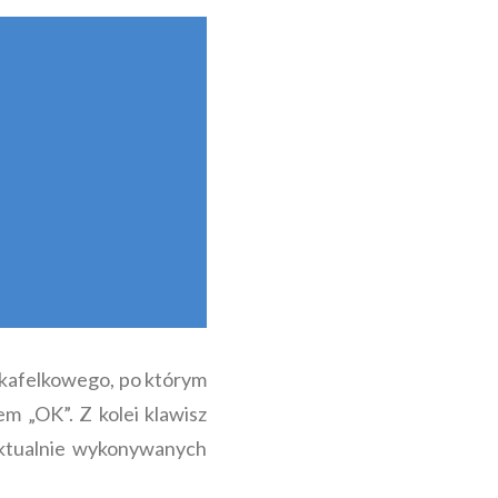
 kafelkowego, po którym
em „OK”. Z kolei klawisz
ktualnie wykonywanych