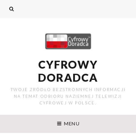
CYFROWY
DORADCA
TWOJE ŹRÓDŁO BEZSTRONNYCH INFORMACJI
NA TEMAT ODBIORU NAZIEMNEJ TELEWIZJI
CYFROWEJ W POLSCE.
MENU