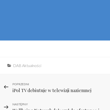
Categories
DAB Aktualności
Nawigacja
Previous
POPRZEDNI
iPol TV debiutuje w telewizji naziemnej
Post
wpisu
Next
NASTĘPNY