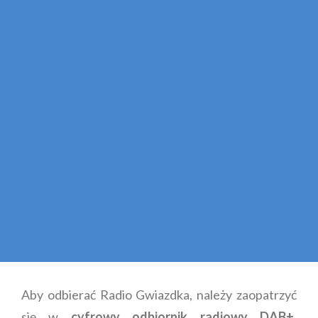
Aby odbierać Radio Gwiazdka, należy zaopatrzyć
się w
cyfrowy odbiornik radiowy DAB+
.