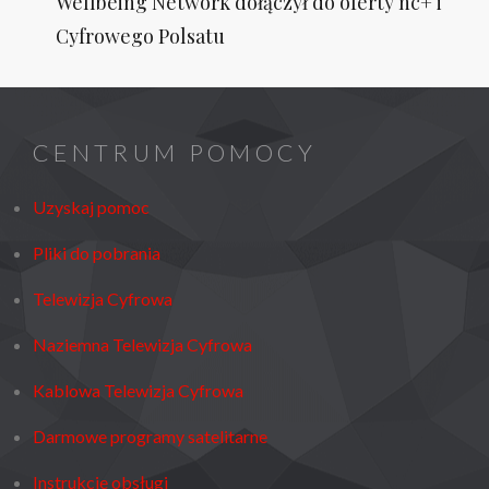
Wellbeing Network dołączył do oferty nc+ i
Post
Cyfrowego Polsatu
CENTRUM POMOCY
Uzyskaj pomoc
Pliki do pobrania
Telewizja Cyfrowa
Naziemna Telewizja Cyfrowa
Kablowa Telewizja Cyfrowa
Darmowe programy satelitarne
Instrukcje obsługi