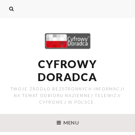
CYFROWY
DORADCA
TWOJE ŹRÓDŁO BEZSTRONNYCH INFORMACJI
NA TEMAT ODBIORU NAZIEMNEJ TELEWIZJI
CYFROWEJ W POLSCE.
MENU