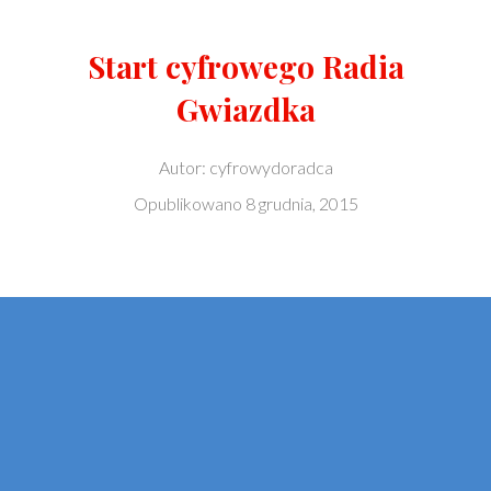
Start cyfrowego Radia
Gwiazdka
Autor:
cyfrowydoradca
Opublikowano
8 grudnia, 2015