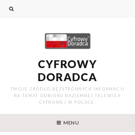
CYFROWY
DORADCA
TWOJE ŹRÓDŁO BEZSTRONNYCH INFORMACJI
NA TEMAT ODBIORU NAZIEMNEJ TELEWIZJI
CYFROWEJ W POLSCE.
MENU