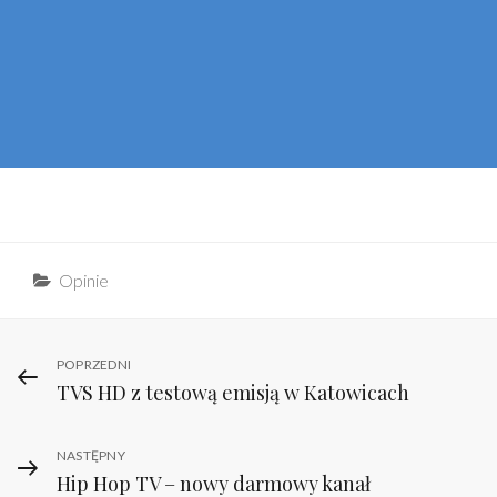
Categories
Opinie
Nawigacja
Previous
POPRZEDNI
TVS HD z testową emisją w Katowicach
Post
wpisu
Next
NASTĘPNY
Hip Hop TV – nowy darmowy kanał
Post