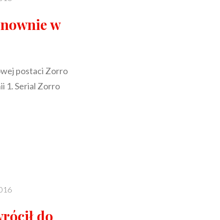
onownie w
wej postaci Zorro
 1. Serial Zorro
E
2016
rócił do