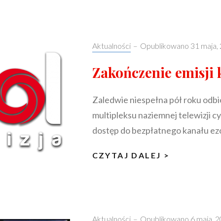
SYGNAŁU
TELEWIZY
Z
Categories:
Aktualności
–
Opublikowano
31 maja,
DVB-
T
Zakończenie emisji 
NA
DVB-
Zaledwie niespełna pół roku odbi
T2/HEVC
multipleksu naziemnej telewizji 
W
dostęp do bezpłatnego kanału ez
2022
ROKU
ZAKOŃCZE
CZYTAJ DALEJ >
EMISJI
KANAŁU
IPOL
TV
Categories:
Aktualności
–
Opublikowano
6 maja, 