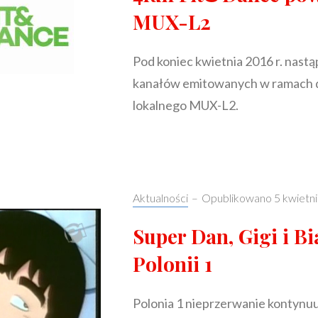
POLONII
MUX-L2
1
Pod koniec kwietnia 2016 r. nastąpi
kanałów emitowanych w ramach d
lokalnego MUX-L2.
Categories:
Aktualności
–
Opublikowano
5 kwietn
Super Dan, Gigi i B
Polonii 1
Polonia 1 nieprzerwanie kontynuu