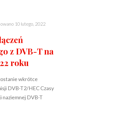
kowano
10 lutego, 2022
łączeń
ego z DVB-T na
22 roku
zostanie wkrótce
misji DVB-T2/HEC Czasy
ji naziemnej DVB-T
GRAM
EŃ