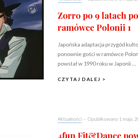
Zorro po 9 latach p
ramówce Polonii 1
Japońska adaptacja przygód kulto
ponownie gości w ramówce Polonii
powstał w 1990 roku w Japonii …
ZORRO
CZYTAJ DALEJ >
PO
9
LATACH
PONOWNI
Categories:
Aktualności
–
Opublikowano
1 maja, 
W
RAMÓWCE
4fun Fit&Dance pow