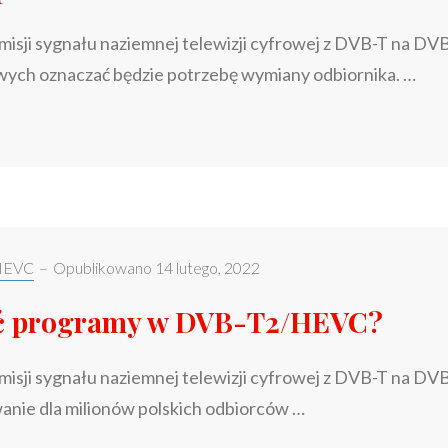
isji sygnału naziemnej telewizji cyfrowej z DVB-T na D
ch oznaczać będzie potrzebę wymiany odbiornika. …
100
>
ZŁ
DOPŁATY
NA
DEKODER
DVB-
HEVC
–
Opublikowano
14 lutego, 2022
T2/HEVC
ać programy w DVB-T2/HEVC?
W
POSTACI
isji sygnału naziemnej telewizji cyfrowej z DVB-T na DV
BONU
–
nie dla milionów polskich odbiorców …
RZĄDOWE