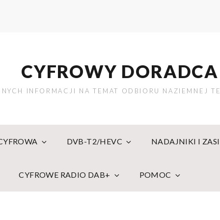
CYFROWY DORADCA
NYCH INFORMACJI NA TEMAT ODBIORU NAZIEMNEJ TE
 CYFROWA
DVB-T2/HEVC
NADAJNIKI I ZAS
CYFROWE RADIO DAB+
POMOC