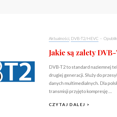
JAK
>
WSPARCIE
ODBIERAĆ
PROGRAMY
W
DVB-
Categories:
Aktualności
,
DVB-T2/HEVC
–
Opubli
T2/HEVC?
Jakie są zalety DV
DVB-T2 to standard naziemnej te
drugiej generacji. Służy do prze
danych multimedialnych. Dla pol
transmisji przyjęto kompresję …
JAKIE
CZYTAJ DALEJ >
SĄ