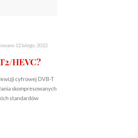
kowano
12 lutego, 2022
B-T2/HEVC?
lewizji cyfrowej DVB-T
syłania skompresowanych
skich standardów