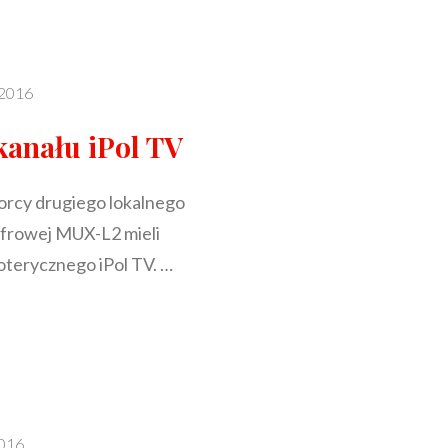
JNEGO
 2016
kanału iPol TV
orcy drugiego lokalnego
cyfrowej MUX-L2 mieli
oterycznego iPol TV. …
NIE
2016