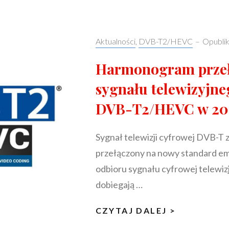
ZALETY
DVB-
T2/HEVC?
Categories:
Aktualności
,
DVB-T2/HEVC
–
Opubli
Harmonogram prze
sygnału telewizyjn
DVB-T2/HEVC w 20
Sygnał telewizji cyfrowej DVB-T 
przełączony na nowy standard e
odbioru sygnału cyfrowej telewiz
dobiegają …
HARMONO
CZYTAJ DALEJ >
PRZEŁĄCZ