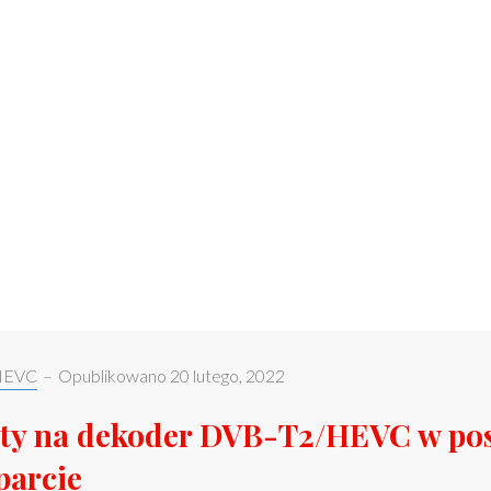
HEVC
–
Opublikowano
20 lutego, 2022
aty na dekoder DVB-T2/HEVC w pos
parcie