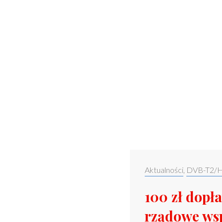
Categories:
Aktualności
,
DVB-T2/
100 zł dopł
rządowe ws