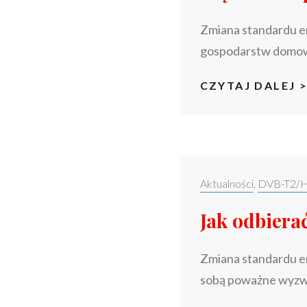
Zmiana standardu em
gospodarstw domowy
CZYTAJ DALEJ 
Categories:
Aktualności
,
DVB-T2/
Jak odbier
Zmiana standardu em
sobą poważne wyzwa