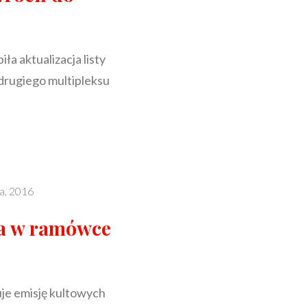
ła aktualizacja listy
rugiego multipleksu
ia, 2016
ia w ramówce
je emisję kultowych