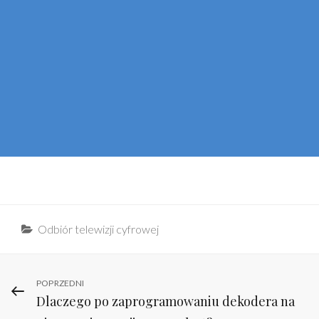
Categories
Odbiór telewizji cyfrowej
Nawigacja
Previous
POPRZEDNI
Dlaczego po zaprogramowaniu dekodera na
Post
wpisu