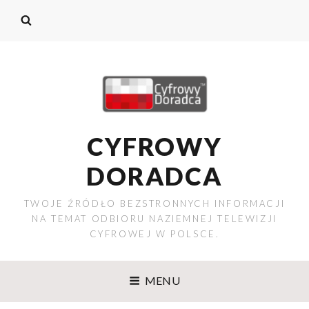
CYFROWY
DORADCA
TWOJE ŹRÓDŁO BEZSTRONNYCH INFORMACJI
NA TEMAT ODBIORU NAZIEMNEJ TELEWIZJI
CYFROWEJ W POLSCE.
MENU