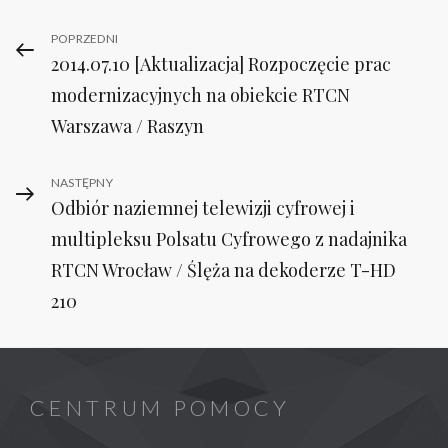
Nawigacja
Previous
POPRZEDNI
2014.07.10 [Aktualizacja] Rozpoczęcie prac
Post
wpisu
modernizacyjnych na obiekcie RTCN
Warszawa / Raszyn
Next
NASTĘPNY
Odbiór naziemnej telewizji cyfrowej i
Post
multipleksu Polsatu Cyfrowego z nadajnika
RTCN Wrocław / Ślęża na dekoderze T-HD
210
CENTRUM POMOCY