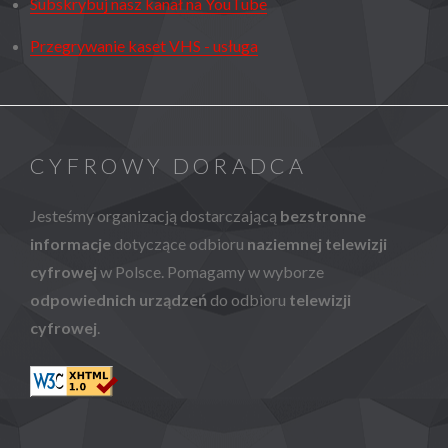
Subskrybuj nasz kanał na YouTube
Przegrywanie kaset VHS - usługa
CYFROWY DORADCA
Jesteśmy organizacją dostarczającą
bezstronne
informacje
dotyczące odbioru
naziemnej telewizji
cyfrowej
w Polsce. Pomagamy w wyborze
odpowiednich urządzeń
do odbioru
telewizji
cyfrowej
.