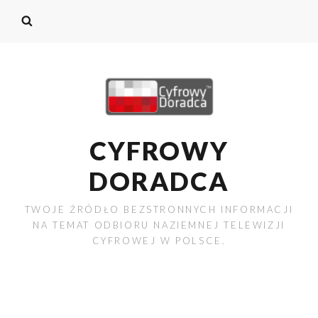
CYFROWY
DORADCA
TWOJE ŹRÓDŁO BEZSTRONNYCH INFORMACJI
NA TEMAT ODBIORU NAZIEMNEJ TELEWIZJI
CYFROWEJ W POLSCE.