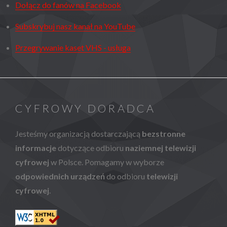
Dołącz do fanów na Facebook
Subskrybuj nasz kanał na YouTube
Przegrywanie kaset VHS - usługa
CYFROWY DORADCA
Jesteśmy organizacją dostarczającą
bezstronne
informacje
dotyczące odbioru
naziemnej telewizji
cyfrowej
w Polsce. Pomagamy w wyborze
odpowiednich urządzeń
do odbioru
telewizji
cyfrowej
.