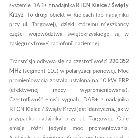
systemie DAB+ z nadajnika
RTCN Kielce / Święty
Krzyż
. To drugi obiekt w Kielcach (po nadajniku
przy ul. Targowej), dzięki któremu mieszkańcy
części województwa świętokrzyskiego są w
zasięgu cyfrowej radiofonii naziemnej.
Transmisja odbywa się na częstotliwości
220,352
MHz
(segment 11C) w polaryzacji pionowej. Moc
promieniowania została ustalona na 10 kW ERP
(efektywnej mocy wypromieniowania).
Częstotliwość emisji sygnału DAB+ z nadajnika
RTCN Kielce / Święty Krzyż jest identyczna, jak w
przypadku nadajnika przy ul. Targowej. Obie
emisje różni jedynie moc promieniowania.
Nadajnik na Świętym Krzyżu emituje sygnał z