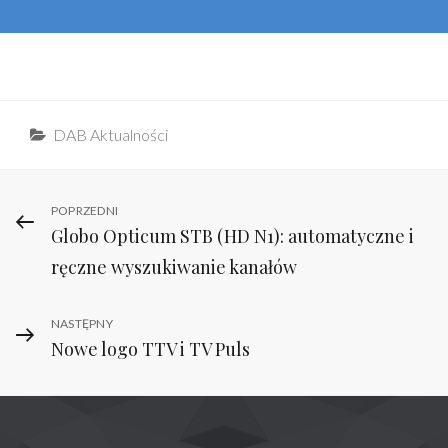
Categories
DAB Aktualności
Nawigacja
Previous
POPRZEDNI
Globo Opticum STB (HD N1): automatyczne i
Post
wpisu
ręczne wyszukiwanie kanałów
Next
NASTĘPNY
Nowe logo TTV i TV Puls
Post