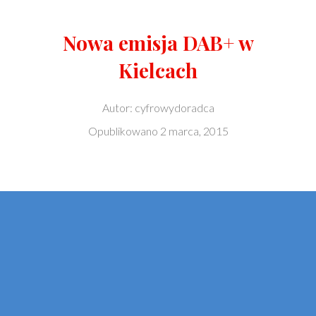
Nowa emisja DAB+ w
Kielcach
Autor:
cyfrowydoradca
Opublikowano
2 marca, 2015