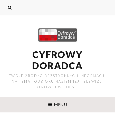
CYFROWY
DORADCA
TWOJE ŹRÓDŁO BEZSTRONNYCH INFORMACJI
NA TEMAT ODBIORU NAZIEMNEJ TELEWIZJI
CYFROWEJ W POLSCE.
MENU