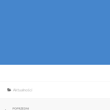
Categories
Aktualności
Nawigacja
Previous
POPRZEDNI