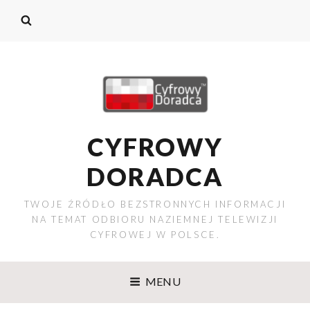
CYFROWY
DORADCA
TWOJE ŹRÓDŁO BEZSTRONNYCH INFORMACJI
NA TEMAT ODBIORU NAZIEMNEJ TELEWIZJI
CYFROWEJ W POLSCE.
MENU