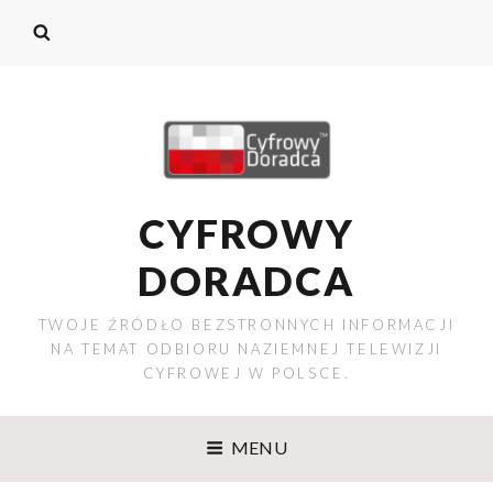
CYFROWY
DORADCA
TWOJE ŹRÓDŁO BEZSTRONNYCH INFORMACJI
NA TEMAT ODBIORU NAZIEMNEJ TELEWIZJI
CYFROWEJ W POLSCE.
MENU