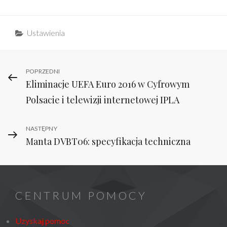
Categories
Ustawienia
Nawigacja
Previous
POPRZEDNI
Eliminacje UEFA Euro 2016 w Cyfrowym
Post
wpisu
Polsacie i telewizji internetowej IPLA
Next
NASTĘPNY
Manta DVBT06: specyfikacja techniczna
Post
CENTRUM POMOCY
Uzyskaj pomoc