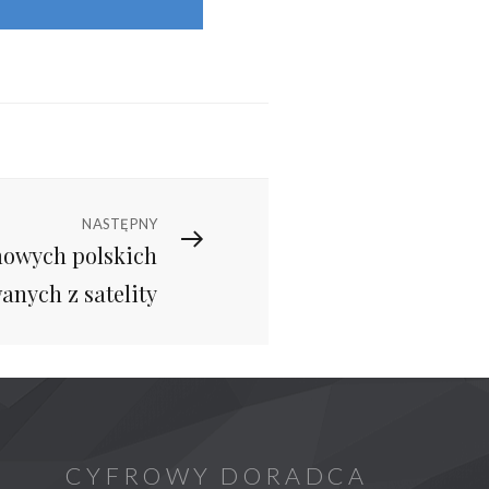
NASTĘPNY
rmowych polskich
nych z satelity
CYFROWY DORADCA