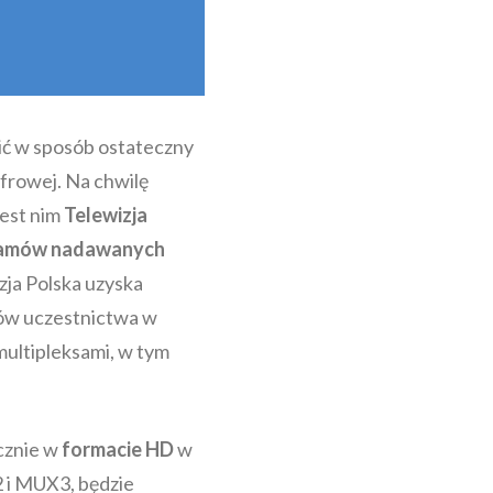
ić w sposób ostateczny
frowej. Na chwilę
jest nim
Telewizja
gramów nadawanych
zja Polska uzyska
ków uczestnictwa w
multipleksami, w tym
cznie w
formacie HD
w
 i MUX3, będzie