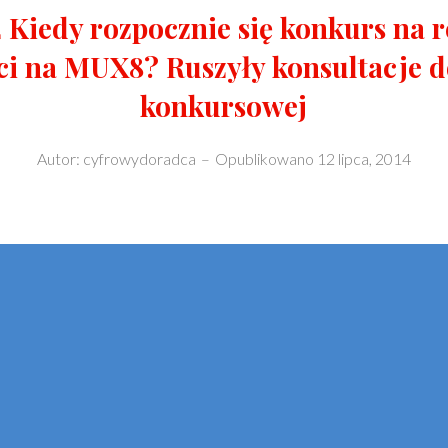
2 Kiedy rozpocznie się konkurs na 
ści na MUX8? Ruszyły konsultacje 
konkursowej
Autor:
cyfrowydoradca
–
Opublikowano
12 lipca, 2014