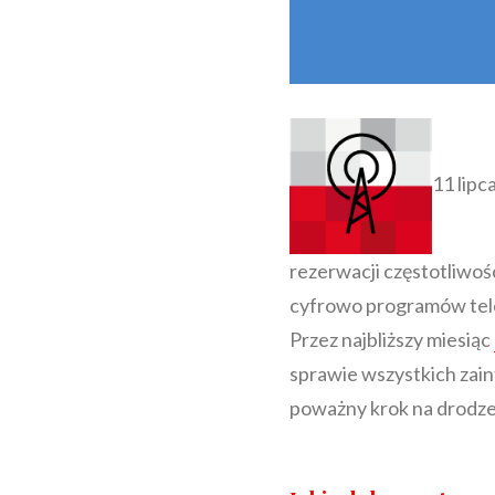
11 lipc
rezerwacji częstotliwo
cyfrowo programów tel
Przez najbliższy miesiąc
sprawie wszystkich zai
poważny krok na drodze 