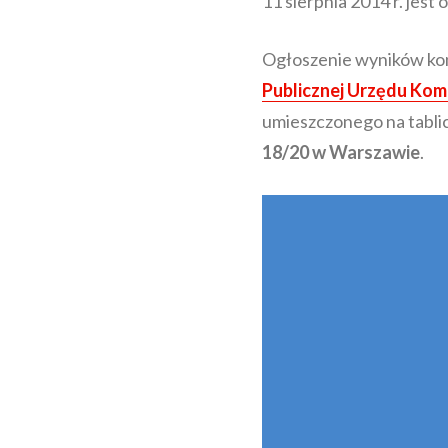
11 sierpnia 2014 r. jes
Ogłoszenie wyników kons
Publicznej Urzędu Komu
umieszczonego na tabli
18/20 w Warszawie
.