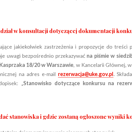
 udział w konsultacji dotyczącej dokumentacji ko
jące jakiekolwiek zastrzeżenia i propozycje do treści
oje uwagi bezpośrednio przekazywać
na piśmie w siedzi
l. Kasprzaka 18/20 w Warszawie
, w Kancelarii Głównej, w
onicznej na adres e-mail
rezerwacja@uke.gov.pl
.
Skład
dopisek: „
Stanowisko dotyczące konkursu na rezerw
ać stanowiska i gdzie zostaną ogłoszone wyniki ko