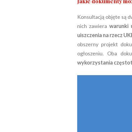
Jakie dokumenty mo
Konsultacją objęte są
nich zawiera
warunki 
uiszczenia na rzecz UK
obszerny projekt dok
ogłoszeniu. Oba dok
wykorzystania częstot