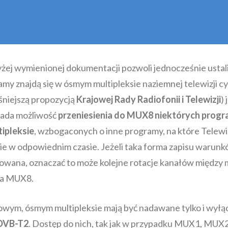
żej wymienionej dokumentacji pozwoli jednocześnie ustal
my znajdą się w ósmym multipleksie naziemnej telewizji cy
śniejszą propozycją
Krajowej Rady Radiofonii i Telewizji
) 
łada możliwość
przeniesienia do MUX8 niektórych pro
tipleksie
, wzbogaconych o inne programy, na które Telewi
e w odpowiednim czasie. Jeżeli taka forma zapisu warun
owana, oznaczać to może kolejne rotacje kanałów między 
 a MUX8.
wym, ósmym multipleksie mają być nadawane tylko i wyłą
 DVB-T2
. Dostęp do nich, tak jak w przypadku MUX1, MUX2