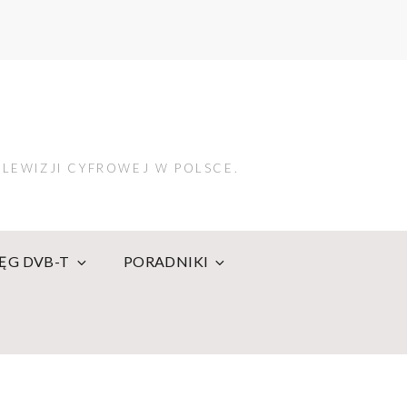
LEWIZJI CYFROWEJ W POLSCE.
IĘG DVB-T
PORADNIKI