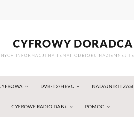
CYFROWY DORADCA
NYCH INFORMACJI NA TEMAT ODBIORU NAZIEMNEJ TE
 CYFROWA
DVB-T2/HEVC
NADAJNIKI I ZAS
CYFROWE RADIO DAB+
POMOC