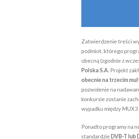
Zatwierdzenie treści wy
podmiot, którego progra
obecną (zgodnie z wcze
Polska S.A.
Projekt zak
obecnie na trzecim mul
pozwolenie na nadawani
konkursie zostanie zach
wypadku między MUX3
Ponadto programy na no
standardzie
DVB-T lub