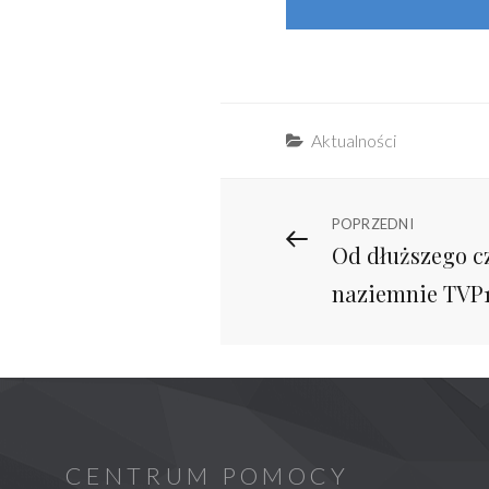
Categories
Aktualności
Nawigacja
Previous
POPRZEDNI
Od dłuższego c
Post
wpisu
naziemnie TVP1
CENTRUM POMOCY