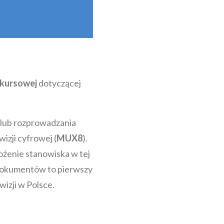
nkursowej
dotyczącej
 lub rozprowadzania
izji cyfrowej (
MUX8
).
ożenie stanowiska w tej
 dokumentów to pierwszy
izji w Polsce.