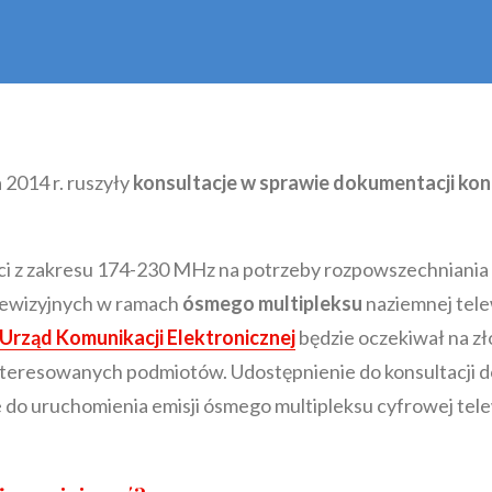
a 2014 r. ruszyły
konsultacje w sprawie dokumentacji ko
ści z zakresu 174-230 MHz na potrzeby rozpowszechniania
ewizyjnych w ramach
ósmego multipleksu
naziemnej telew
Urząd Komunikacji Elektronicznej
będzie oczekiwał na zł
nteresowanych podmiotów. Udostępnienie do konsultacji
do uruchomienia emisji ósmego multipleksu cyfrowej telew