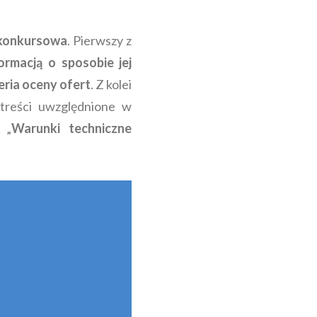
konkursowa
. Pierwszy z
ormacją o sposobie jej
eria oceny ofert
. Z kolei
treści uwzględnione w
 „
Warunki techniczne