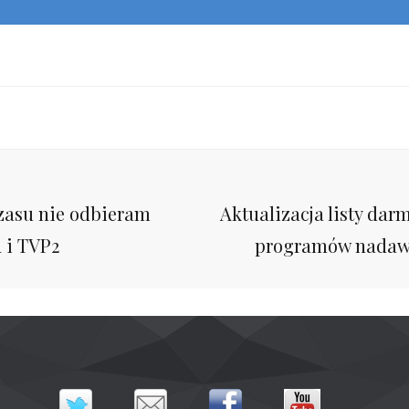
Next
zasu nie odbieram
Aktualizacja listy da
Post
 i TVP2
programów nadawa