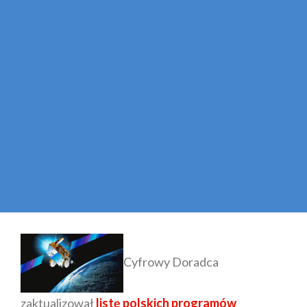
Cyfrowy Doradca
zaktualizował
listę polskich programów