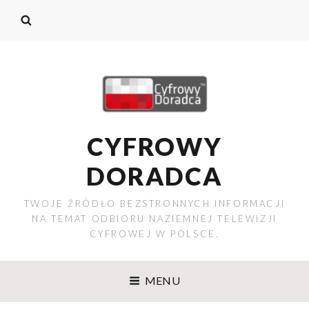
CYFROWY
DORADCA
TWOJE ŹRÓDŁO BEZSTRONNYCH INFORMACJI
NA TEMAT ODBIORU NAZIEMNEJ TELEWIZJI
CYFROWEJ W POLSCE.
MENU