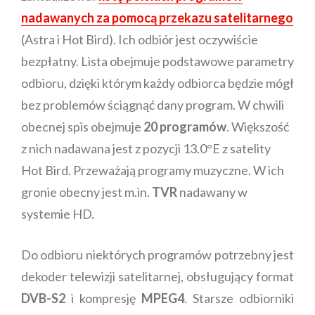
nadawanych za pomocą przekazu satelitarnego
(Astra i Hot Bird). Ich odbiór jest oczywiście
bezpłatny. Lista obejmuje podstawowe parametry
odbioru, dzięki którym każdy odbiorca będzie mógł
bez problemów ściągnąć dany program. W chwili
obecnej spis obejmuje
20 programów
. Większość
z nich nadawana jest z pozycji 13.0°E z satelity
Hot Bird. Przeważają programy muzyczne. W ich
gronie obecny jest m.in.
TVR
nadawany w
systemie HD.
Do odbioru niektórych programów potrzebny jest
dekoder telewizji satelitarnej, obsługujący format
DVB-S2
i kompresję
MPEG4
. Starsze odbiorniki