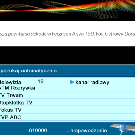
sza powitalna dekodera Ferguson Ariva T50. Fot. Cyfrowy Dor