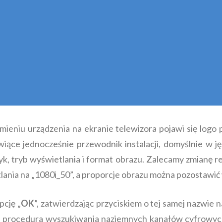
ieniu urządzenia na ekranie telewizora pojawi się logo 
iące jednocześnie przewodnik instalacji, domyślnie w j
zyk, tryb wyświetlania i format obrazu. Zalecamy zmianę r
tlania na „1080i_50”, a proporcje obrazu można pozostawić
cję „
OK
”, zatwierdzając przyciskiem o tej samej nazwie n
procedura wyszukiwania naziemnych kanałów cyfrowych.