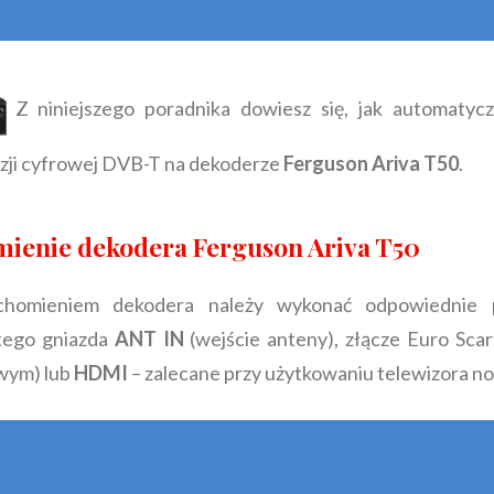
Z niniejszego poradnika dowiesz się, jak automatycz
izji cyfrowej DVB-T na dekoderze
Ferguson Ariva T50
.
ienie dekodera Ferguson Ariva T50
chomieniem dekodera należy wykonać odpowiednie p
 tego gniazda
ANT IN
(wejście anteny), złącze Euro Sca
wym) lub
HDMI
– zalecane przy użytkowaniu telewizora no