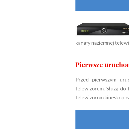
kanały naziemnej telew
Pierwsze uruchom
Przed pierwszym uru
telewizorem. Służą do
telewizorom kineskopo