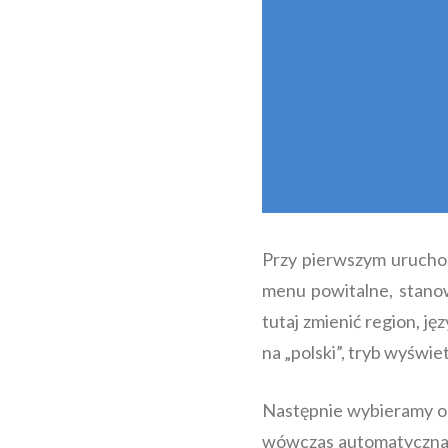
Przy pierwszym uruchom
menu powitalne, stanow
tutaj zmienić region, ję
na „polski”, tryb wyświe
Następnie wybieramy op
wówczas automatyczna 