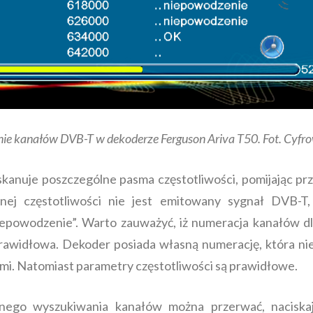
e kanałów DVB-T w dekoderze Ferguson Ariva T50. Fot. Cyfr
kanuje poszczególne pasma częstotliwości, pomijając pr
anej częstotliwości nie jest emitowany sygnał DVB-T
iepowodzenie”. Warto zauważyć, iż numeracja kanałów d
prawidłowa. Dekoder posiada własną numerację, która nie
i. Natomiast parametry częstotliwości są prawidłowe.
nego wyszukiwania kanałów można przerwać, naciskaj