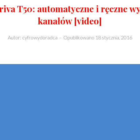
riva T50: automatyczne i ręczne w
kanałów [video]
Autor:
cyfrowydoradca
–
Opublikowano
18 stycznia, 2016