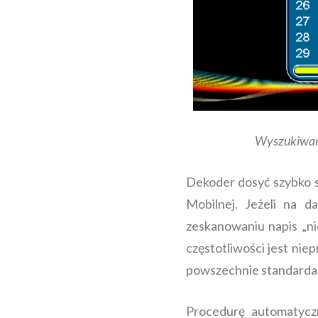
Wyszukiwani
Dekoder dosyć szybko s
Mobilnej. Jeżeli na d
zeskanowaniu napis „n
częstotliwości jest nie
powszechnie standardam
Procedurę automatycz