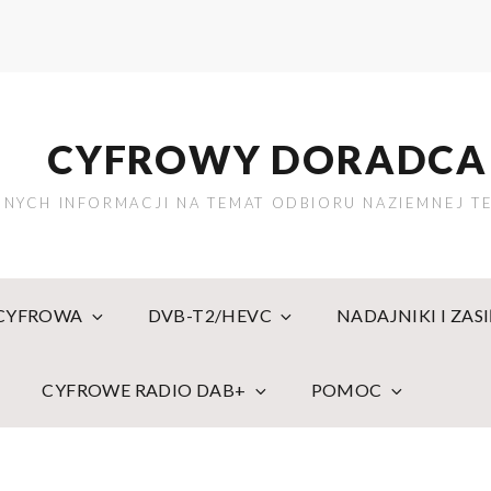
CYFROWY DORADCA
NYCH INFORMACJI NA TEMAT ODBIORU NAZIEMNEJ TE
 CYFROWA
DVB-T2/HEVC
NADAJNIKI I ZAS
CYFROWE RADIO DAB+
POMOC