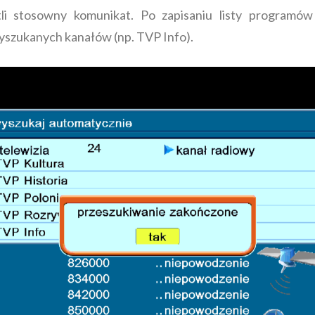
tli stosowny komunikat. Po zapisaniu listy programów
 wyszukanych kanałów (np. TVP Info).