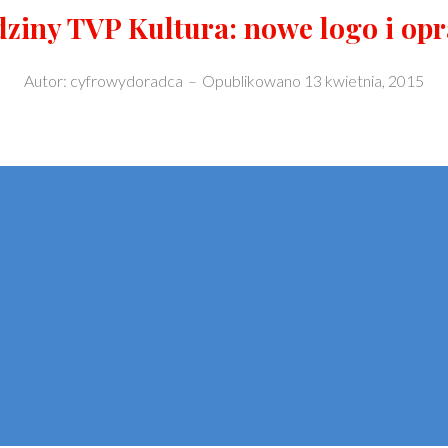
dziny TVP Kultura: nowe logo i op
Autor:
cyfrowydoradca
–
Opublikowano
13 kwietnia, 2015