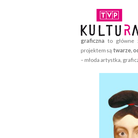
graficzna
to główne zm
projektem są
twarze, o
– młoda artystka, graficz