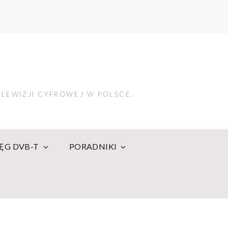
LEWIZJI CYFROWEJ W POLSCE.
IĘG DVB-T
PORADNIKI