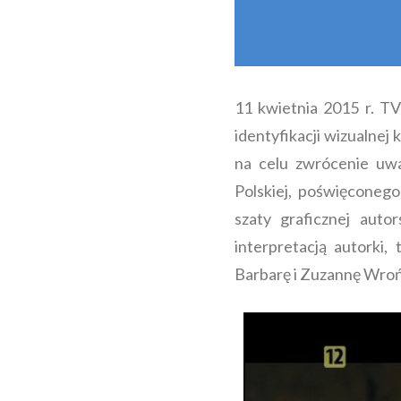
11 kwietnia 2015 r. T
identyfikacji wizualne
na celu zwrócenie uwa
Polskiej, poświęcone
szaty graficznej auto
interpretacją autorki
Barbarę i Zuzannę Wrońs