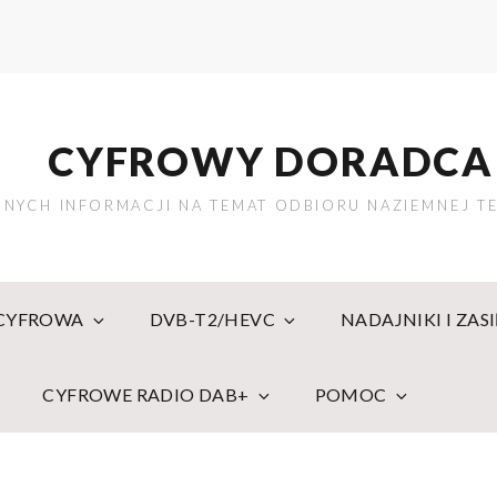
CYFROWY DORADCA
NYCH INFORMACJI NA TEMAT ODBIORU NAZIEMNEJ TE
 CYFROWA
DVB-T2/HEVC
NADAJNIKI I ZAS
CYFROWE RADIO DAB+
POMOC