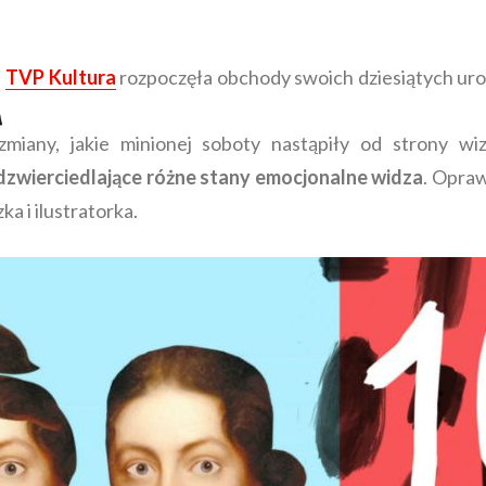
TVP Kultura
rozpoczęła obchody swoich dziesiątych uro
iany, jakie minionej soboty nastąpiły od strony wi
dzwierciedlające różne stany emocjonalne widza
. Opra
ka i ilustratorka.