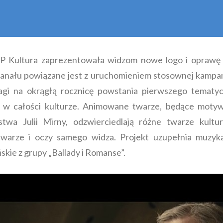
VP Kultura zaprezentowała widzom nowe logo i oprawę 
j kanału powiązane jest z uruchomieniem stosownej kampan
gi na okrągłą rocznicę powstania pierwszego tematyc
go w całości kulturze. Animowane twarze, będące mot
rstwa Julii Mirny, odzwierciedlają różne twarze kultu
, twarze i oczy samego widza. Projekt uzupełnia muz
kie z grupy „Ballady i Romanse”.