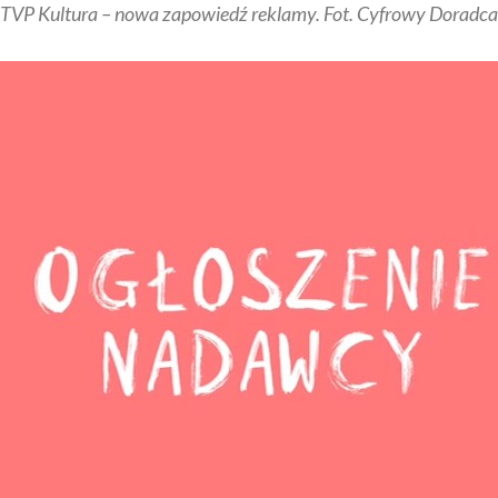
TVP Kultura – nowa zapowiedź reklamy. Fot. Cyfrowy Doradca