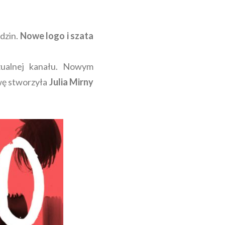
dzin.
Nowe logo i szata
zualnej kanału. Nowym
wę stworzyła
Julia Mirny