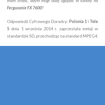
mam zrobić, abym mógł dalej oglądać te kanały na
Fergusonie FX 7600
?
Odpowiedź Cyfrowego Doradcy:
Polonia 1
i
Tele
5
dnia 1 września 2014 r. zaprzestała emisji w
standardzie SD, przechodząc na standard MPEG4.