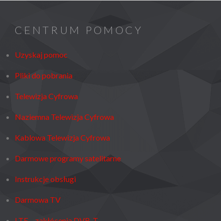
CENTRUM POMOCY
Uzyskaj pomoc
Pliki do pobrania
Telewizja Cyfrowa
Naziemna Telewizja Cyfrowa
Kablowa Telewizja Cyfrowa
Darmowe programy satelitarne
Instrukcje obsługi
Darmowa TV
LTE – zakłócenia DVB-T