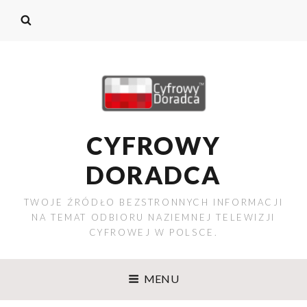
CYFROWY
DORADCA
TWOJE ŹRÓDŁO BEZSTRONNYCH INFORMACJI
NA TEMAT ODBIORU NAZIEMNEJ TELEWIZJI
CYFROWEJ W POLSCE.
MENU