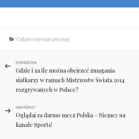
Categories
Odbiór telewizji cyfrowej
Nawigacja
Previous
POPRZEDNI
Gdzie i za ile można obejrzeć zmagania
Post
wpisu
siatkarzy w ramach Mistrzostw Świata 2014
rozgrywanych w Polsce?
Next
NASTĘPNY
Oglądaj za darmo mecz Polska – Niemcy na
Post
kanale Sport1!