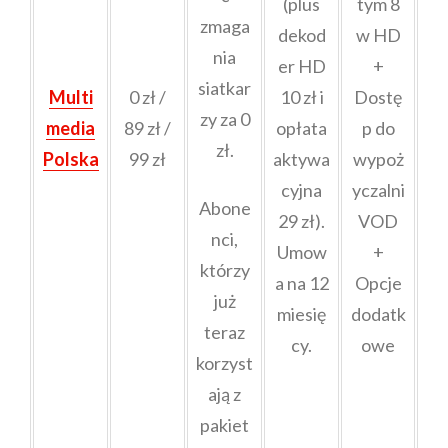
(plus
tym 8
zmaga
dekod
w HD
nia
er HD
+
siatkar
Multi
0 zł /
10 zł i
Dostę
zy za 0
media
89 zł /
opłata
p do
zł.
Polska
99 zł
aktywa
wypoż
cyjna
yczalni
Abone
29 zł).
VOD
nci,
Umow
+
którzy
a na 12
Opcje
już
miesię
dodatk
teraz
cy.
owe
korzyst
ają z
pakiet