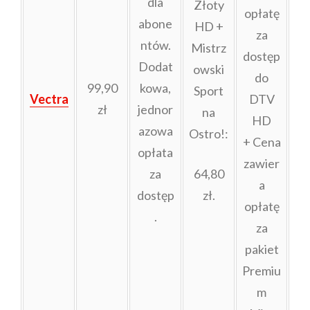
dla
Złoty
opłatę
abone
HD +
za
ntów.
Mistrz
dostęp
Dodat
owski
do
99,90
kowa,
Sport
Vectra
DTV
zł
jednor
na
HD
azowa
Ostro!:
+ Cena
opłata
zawier
za
64,80
a
dostęp
zł.
opłatę
.
za
pakiet
Premiu
m