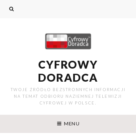
CYFROWY
DORADCA
TWOJE ŹRÓDŁO BEZSTRONNYCH INFORMACJI
NA TEMAT ODBIORU NAZIEMNEJ TELEWIZJI
CYFROWEJ W POLSCE.
MENU