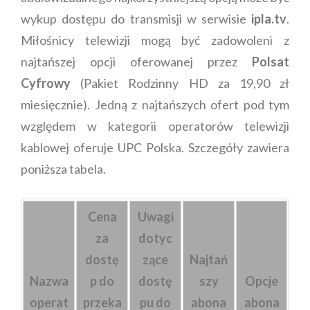
wykup dostępu do transmisji w serwisie
ipla.tv
.
Miłośnicy telewizji mogą być zadowoleni z
najtańszej opcji oferowanej przez
Polsat
Cyfrowy
(Pakiet Rodzinny HD za 19,90 zł
miesięcznie). Jedną z najtańszych ofert pod tym
względem w kategorii operatorów telewizji
kablowej oferuje UPC Polska. Szczegóły zawiera
poniższa tabela.
Cena
Uwagi
za
dotyc
dostę
zące
Najtań
Nazwa
p do
dostę
szy
Opcje
operat
przeka
pu do
abona
abona