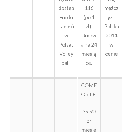
dostęp
116
mężcz
em do
(po 1
yzn
kanałó
zł).
Polska
w
Umow
2014
Polsat
a na 24
w
Volley
miesią
cenie
ball.
ce.
COMF
ORT+:
39,90
zł
miesię