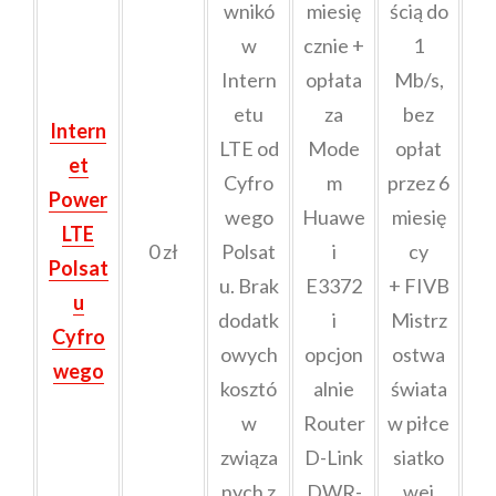
wnikó
miesię
ścią do
w
cznie +
1
Intern
opłata
Mb/s,
etu
za
bez
Intern
LTE od
Mode
opłat
et
Cyfro
m
przez 6
Power
wego
Huawe
miesię
LTE
0 zł
Polsat
i
cy
Polsat
u. Brak
E3372
+ FIVB
u
dodatk
i
Mistrz
Cyfro
owych
opcjon
ostwa
wego
kosztó
alnie
świata
w
Router
w piłce
związa
D-Link
siatko
nych z
DWR-
wej