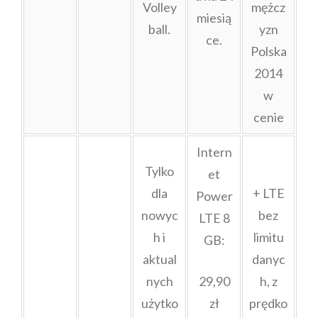
Volley
mężcz
miesią
ball.
yzn
ce.
Polska
2014
w
cenie
Intern
Tylko
et
dla
+ LTE
Power
nowyc
bez
LTE 8
h i
limitu
GB:
aktual
danyc
nych
29,90
h, z
użytko
zł
prędko