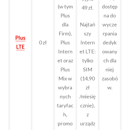
(w tym
dostęp
49 zł.
Plus
na do
dla
Najtań
wycze
Firm),
szy
rpania
Plus
0 zł
Plus
Intern
dedyk
LTE
Intern
et LTE:
owany
et oraz
tylko
ch dla
Plus
SIM
niej
Mix w
(14,90
zasobó
wybra
zł
w.
nych
/miesię
taryfac
cznie),
h,
z
promo
urządz