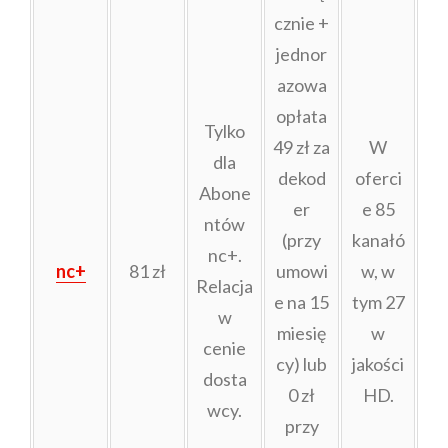
cznie +
jednor
azowa
opłata
Tylko
49 zł za
W
dla
dekod
oferci
Abone
er
e 85
ntów
(przy
kanałó
nc+.
nc+
81 zł
umowi
w, w
Relacja
e na 15
tym 27
w
miesię
w
cenie
cy) lub
jakości
dosta
0 zł
HD.
wcy.
przy