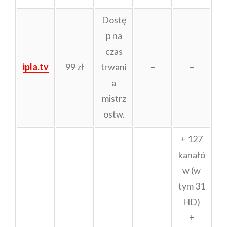
Dostę
p na
czas
ipla.tv
99 zł
trwani
–
–
a
mistrz
ostw.
+ 127
kanałó
w (w
tym 31
HD)
+