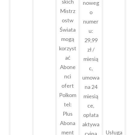
skich
noweg
Mistrz
o
ostw
numer
Świata
u:
mogą
29,99
korzyst
zł /
ać
miesią
Abone
c,
nci
umowa
ofert
na 24
Polkom
miesią
tel:
ce,
Plus
opłata
Abona
aktywa
ment
Usługa
cyjna