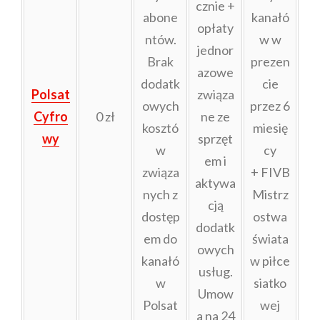
cznie +
abone
kanałó
opłaty
ntów.
w w
jednor
Brak
prezen
azowe
dodatk
cie
Polsat
związa
owych
przez 6
Cyfro
0 zł
ne ze
kosztó
miesię
wy
sprzęt
w
cy
em i
związa
+ FIVB
aktywa
nych z
Mistrz
cją
dostęp
ostwa
dodatk
em do
świata
owych
kanałó
w piłce
usług.
w
siatko
Umow
Polsat
wej
a na 24