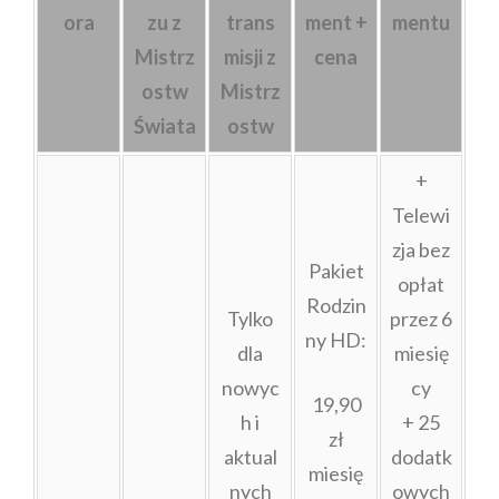
ora
zu z
trans
ment +
mentu
Mistrz
misji z
cena
ostw
Mistrz
Świata
ostw
+
Telewi
zja bez
Pakiet
opłat
Rodzin
Tylko
przez 6
ny HD:
dla
miesię
nowyc
cy
19,90
h i
+ 25
zł
aktual
dodatk
miesię
nych
owych