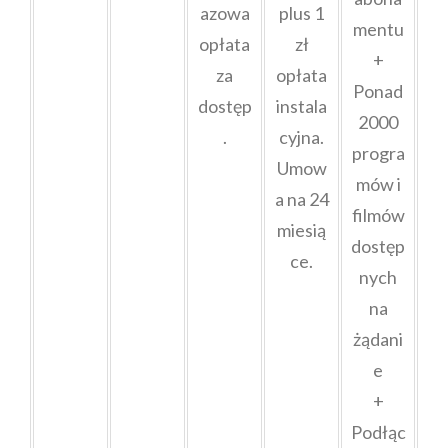
azowa
plus 1
mentu
opłata
zł
+
za
opłata
Ponad
dostęp
instala
2000
.
cyjna.
progra
Umow
mów i
a na 24
filmów
miesią
dostęp
ce.
nych
na
żądani
e
+
Podłąc