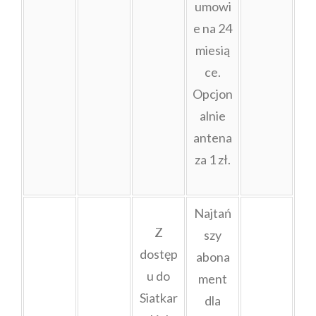
umowi
e na 24
miesią
ce.
Opcjon
alnie
antena
za 1 zł.
Najtań
Z
szy
dostęp
abona
u do
ment
Siatkar
dla