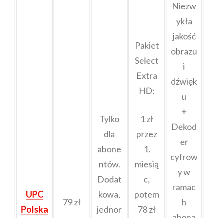
Niezw
ykła
jakość
Pakiet
obrazu
Select
i
Extra
dźwięk
HD:
u
+
Tylko
1 zł
Dekod
dla
przez
er
abone
1.
cyfrow
ntów.
miesią
y w
Dodat
c,
ramac
UPC
kowa,
potem
79 zł
h
Polska
jednor
78 zł
abona