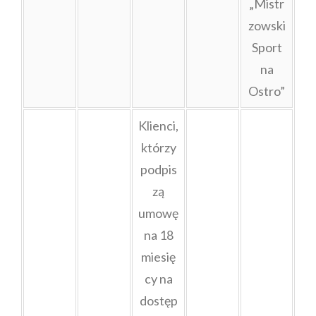
„Mistr
zowski
Sport
na
Ostro”
Klienci,
którzy
podpis
zą
umowę
na 18
miesię
cy na
dostęp