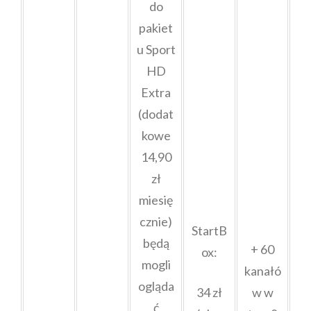
do
pakiet
u Sport
HD
Extra
(dodat
kowe
14,90
zł
miesię
cznie)
StartB
będą
+ 60
ox:
mogli
kanałó
ogląda
34 zł
w w
ć