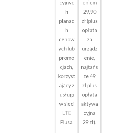
cyjnyc
eniem
h
29,90
planac
zł (plus
h
opłata
cenow
za
ych lub
urządz
promo
enie,
cjach,
najtańs
korzyst
ze 49
ający z
zł plus
usługi
opłata
w sieci
aktywa
LTE
cyjna
Plusa.
29 zł).