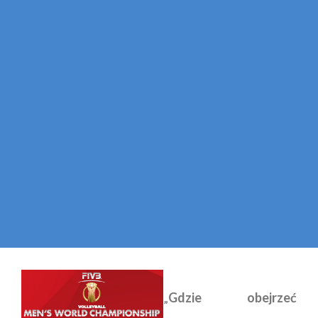
„
Gdzie obejrzeć