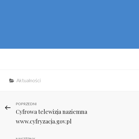
Categories
Aktualności
Nawigacja
Previous
POPRZEDNI
Cyfrowa telewizja naziemna
Post
wpisu
www.cyfryzacja.gov.pl
NASTĘPNY