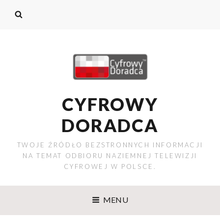
CYFROWY
DORADCA
TWOJE ŹRÓDŁO BEZSTRONNYCH INFORMACJI
NA TEMAT ODBIORU NAZIEMNEJ TELEWIZJI
CYFROWEJ W POLSCE.
MENU