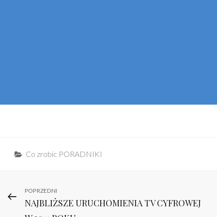
Categories
Co zrobic PORADNIKI
Nawigacja
Previous
POPRZEDNI
NAJBLIŻSZE URUCHOMIENIA TV CYFROWEJ
Post
wpisu