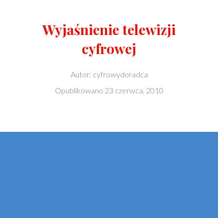
Wyjaśnienie telewizji
cyfrowej
Autor:
cyfrowydoradca
Opublikowano
23 czerwca, 2010