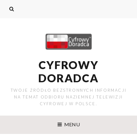
CYFROWY
DORADCA
TWOJE ŹRÓDŁO BEZSTRONNYCH INFORMACJI
NA TEMAT ODBIORU NAZIEMNEJ TELEWIZJI
CYFROWEJ W POLSCE.
MENU