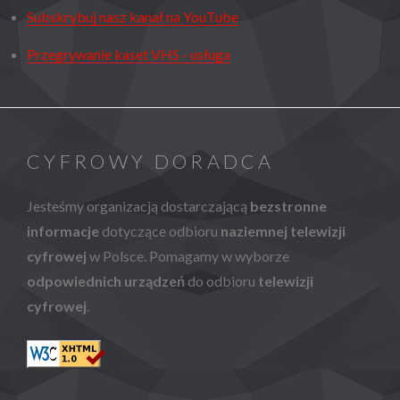
Subskrybuj nasz kanał na YouTube
Przegrywanie kaset VHS - usługa
CYFROWY DORADCA
Jesteśmy organizacją dostarczającą
bezstronne
informacje
dotyczące odbioru
naziemnej telewizji
cyfrowej
w Polsce. Pomagamy w wyborze
odpowiednich urządzeń
do odbioru
telewizji
cyfrowej
.