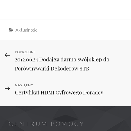
Categories
Aktualności
Nawigacja
Previous
POPRZEDNI
2012.06.24 Dodaj za darmo swój sklep do
Post
wpisu
Porównywarki Dekoderów STB
Next
NASTĘPNY
Certyfikat HDMI Cyfrowego Doradcy
Post
CENTRUM POMOCY