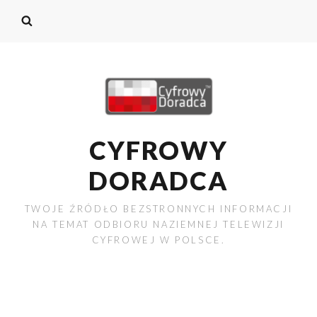
CYFROWY
DORADCA
TWOJE ŹRÓDŁO BEZSTRONNYCH INFORMACJI
NA TEMAT ODBIORU NAZIEMNEJ TELEWIZJI
CYFROWEJ W POLSCE.