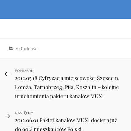
Categories
Aktualności
Nawigacja
Previous
POPRZEDNI
2012.05.18 Cyfryzacja miejscowości Szczecin,
Post
wpisu
Łomża, Tarnobrzeg, Piła, Koszalin – kolejne
uruchomienia pakietu kanałów MUX1
Next
NASTĘPNY
2012.06.01 Pakiet kanałów MUX1 dociera już
Post
do 90% mieszkańców Polski.