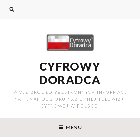
CYFROWY
DORADCA
TWOJE ŹRÓDŁO BEZSTRONNYCH INFORMACJI
NA TEMAT ODBIORU NAZIEMNEJ TELEWIZJI
CYFROWEJ W POLSCE.
MENU