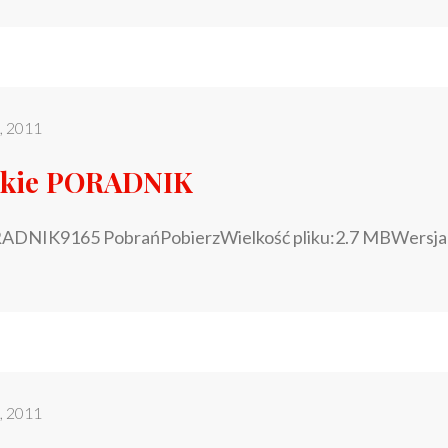
o, 2011
skie PORADNIK
RADNIK9165 PobrańPobierzWielkość pliku:2.7 MBWersja
o, 2011