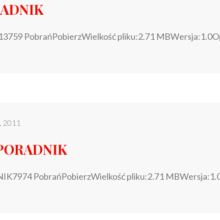
RADNIK
3759 PobrańPobierzWielkość pliku:2.71 MBWersja:1.0O
o, 2011
 PORADNIK
K7974 PobrańPobierzWielkość pliku:2.71 MBWersja:1.