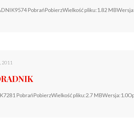
DNIK9574 PobrańPobierzWielkość pliku:1.82 MBWersja
o, 2011
PORADNIK
7281 PobrańPobierzWielkość pliku:2.7 MBWersja:1.0Op