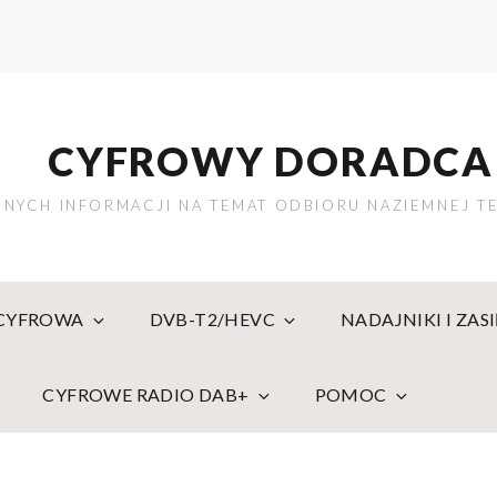
CYFROWY DORADCA
NYCH INFORMACJI NA TEMAT ODBIORU NAZIEMNEJ TE
 CYFROWA
DVB-T2/HEVC
NADAJNIKI I ZAS
CYFROWE RADIO DAB+
POMOC