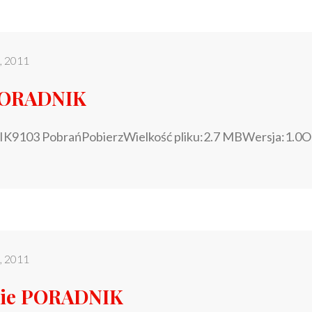
o, 2011
PORADNIK
K9103 PobrańPobierzWielkość pliku:2.7 MBWersja:1.0O
o, 2011
kie PORADNIK