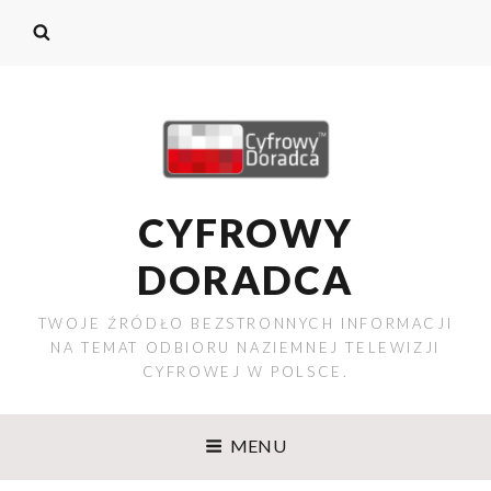
CYFROWY
DORADCA
TWOJE ŹRÓDŁO BEZSTRONNYCH INFORMACJI
NA TEMAT ODBIORU NAZIEMNEJ TELEWIZJI
CYFROWEJ W POLSCE.
MENU