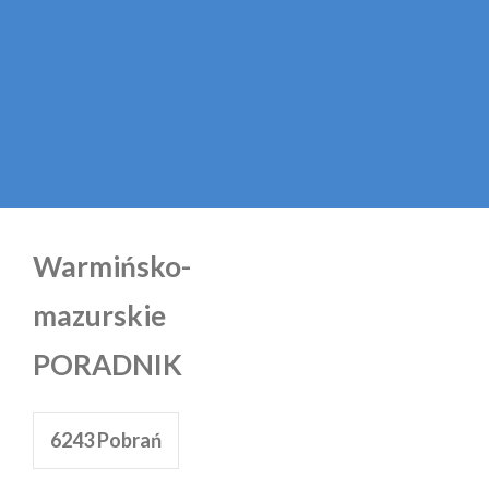
Warmińsko-
mazurskie
PORADNIK
6243
Pobrań