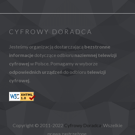
CYFROWY DORADCA
Jesteśmy organizacją dostarczającą
bezstronne
informacje
dotyczące odbioru
naziemnej telewizji
cyfrowej
w Polsce. Pomagamy w wyborze
odpowiednich urządzeń
do odbioru
telewizji
cyfrowej
.
Copyright © 2011-2022
Cyfrowy Doradca
. Wszelkie
prawa zastrzeżone.