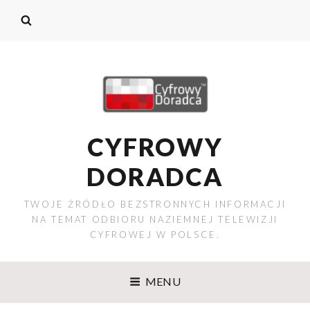
CYFROWY
DORADCA
TWOJE ŹRÓDŁO BEZSTRONNYCH INFORMACJI
NA TEMAT ODBIORU NAZIEMNEJ TELEWIZJI
CYFROWEJ W POLSCE.
MENU