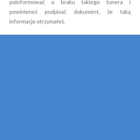
poinformować o braku takiego tunera i
powinieneś podpisać dokument, że taką
informacje otrzymałeś.