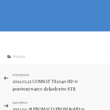
Categories
Porady
Nawigacja
Previous
POPRZEDNI
2012.03.22 COMSAT TE1040 HD w
Post
wpisu
porównywarce dekoderów STB
Next
NASTĘPNY
2012.04.28 PROMACO PROM 80HD w