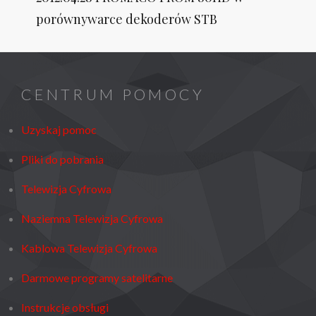
Post
porównywarce dekoderów STB
CENTRUM POMOCY
Uzyskaj pomoc
Pliki do pobrania
Telewizja Cyfrowa
Naziemna Telewizja Cyfrowa
Kablowa Telewizja Cyfrowa
Darmowe programy satelitarne
Instrukcje obsługi