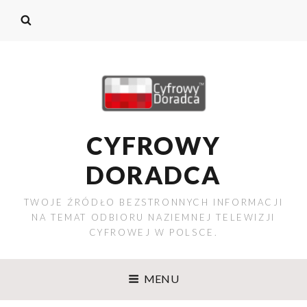
CYFROWY
DORADCA
TWOJE ŹRÓDŁO BEZSTRONNYCH INFORMACJI
NA TEMAT ODBIORU NAZIEMNEJ TELEWIZJI
CYFROWEJ W POLSCE.
MENU