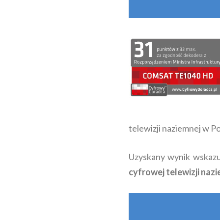
telewizji naziemnej w Po
Uzyskany wynik wskazu
cyfrowej telewizji naz