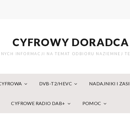
CYFROWY DORADCA
NYCH INFORMACJI NA TEMAT ODBIORU NAZIEMNEJ TE
 CYFROWA
DVB-T2/HEVC
NADAJNIKI I ZAS
CYFROWE RADIO DAB+
POMOC