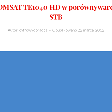
COMSAT TE1040 HD w porównywar
STB
Autor:
cyfrowydoradca
–
Opublikowano
22 marca, 2012