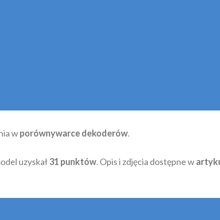
nia w
porównywarce dekoderów
.
odel uzyskał
31 punktów
. Opis i zdjęcia dostępne w
artyk