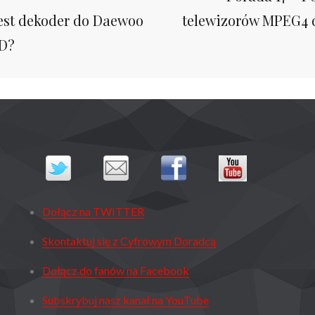
jest dekoder do Daewoo
telewizorów MPEG4 d
D?
Dołącz na TWITTER
Skontaktuj się z Cyfrowym Doradcą
Dołącz do fanów na Facebook
Subskrybuj nasz kanał na YouTube