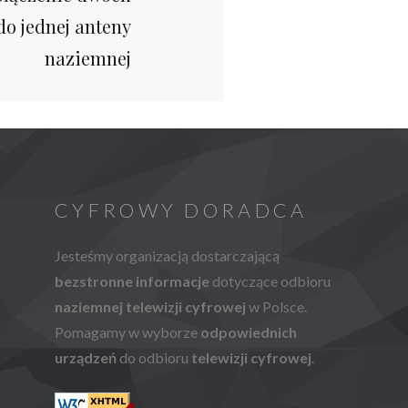
o jednej anteny
naziemnej
CYFROWY DORADCA
Jesteśmy organizacją dostarczającą
bezstronne informacje
dotyczące odbioru
naziemnej telewizji cyfrowej
w Polsce.
Pomagamy w wyborze
odpowiednich
urządzeń
do odbioru
telewizji cyfrowej
.