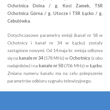
Ochotnica Dolna / g. Koci Zamek, TSR
Ochotnica Górna / g. Utocze i TSR Łącko / g.
Cebulówka
.
Dotychczasowe parametry emisji (kanał nr 58 w
Ochotnicy i kanał nr 34 w Łącku) zostały
zastąpione nowymi. Od 14 maja br. emisja odbywa
się na
kanale nr 34
(578 MHz) w
Ochotnicy
(z obu
nadajników) i na
kanale nr 50
(706 MHz) w
Łącku
.
Zmiana numeru kanału ma na celu polepszenie
parametrów odbioru sygnału telewizyjnego.