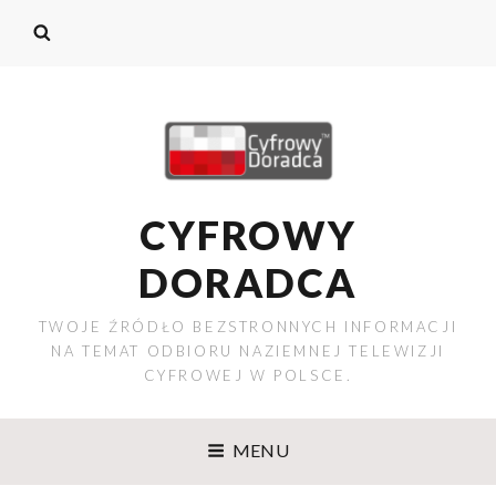
CYFROWY
DORADCA
TWOJE ŹRÓDŁO BEZSTRONNYCH INFORMACJI
NA TEMAT ODBIORU NAZIEMNEJ TELEWIZJI
CYFROWEJ W POLSCE.
MENU