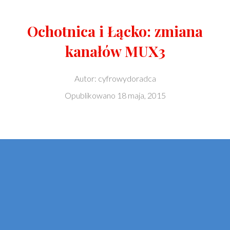
Ochotnica i Łącko: zmiana
kanałów MUX3
Autor:
cyfrowydoradca
Opublikowano
18 maja, 2015