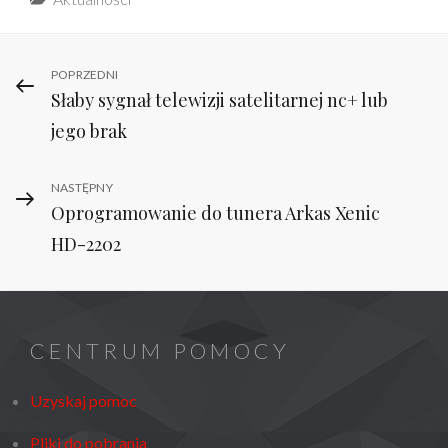
Nawigacja
Previous
POPRZEDNI
Słaby sygnał telewizji satelitarnej nc+ lub
Post
wpisu
jego brak
Next
NASTĘPNY
Oprogramowanie do tunera Arkas Xenic
Post
HD-2202
CENTRUM POMOCY
Uzyskaj pomoc
Pliki do pobrania