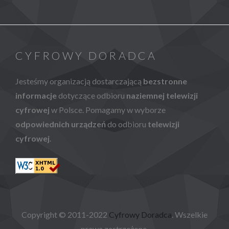
CYFROWY DORADCA
Jesteśmy organizacją dostarczającą
bezstronne
informacje
dotyczące odbioru
naziemnej telewizji
cyfrowej
w Polsce. Pomagamy w wyborze
odpowiednich urządzeń
do odbioru
telewizji
cyfrowej
.
Copyright © 2011-2022
Cyfrowy Doradca
. Wszelkie
prawa zastrzeżone.