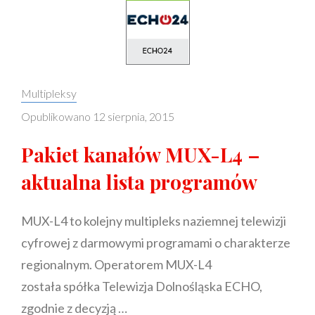
Categories:
Multipleksy
Opublikowano
12 sierpnia, 2015
Pakiet kanałów MUX-L4 –
aktualna lista programów
MUX-L4 to kolejny multipleks naziemnej telewizji
cyfrowej z darmowymi programami o charakterze
regionalnym. Operatorem MUX-L4
została spółka Telewizja Dolnośląska ECHO,
zgodnie z decyzją …