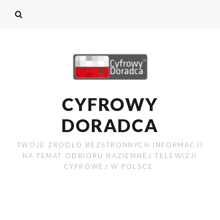
CYFROWY
DORADCA
TWOJE ŹRÓDŁO BEZSTRONNYCH INFORMACJI
NA TEMAT ODBIORU NAZIEMNEJ TELEWIZJI
CYFROWEJ W POLSCE.