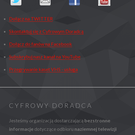
Dołącz na TWITTER
Skontaktuj się z Cyfrowym Doradcą
Dołącz do fanów na Facebook
Subskrybuj nasz kanał na YouTube
Przegrywanie kaset VHS - usługa
CYFROWY DORADCA
Jesteśmy organizacją dostarczającą
bezstronne
informacje
dotyczące odbioru
naziemnej telewizji