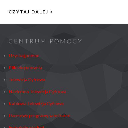
PAKIET
CZYTAJ DALEJ >
KANAŁÓW
MUX-
L4
CENTRUM POMOCY
–
AKTUALNA
Uzyskaj pomoc
LISTA
Pliki do pobrania
PROGRAMÓW
Telewizja Cyfrowa
Naziemna Telewizja Cyfrowa
Kablowa Telewizja Cyfrowa
Darmowe programy satelitarne
Instrukcje obsługi